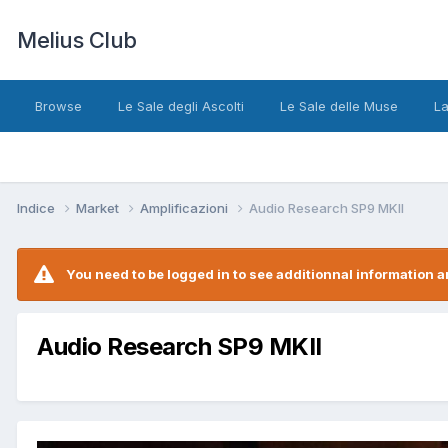
Melius Club
Browse
Le Sale degli Ascolti
Le Sale delle Muse
La
Indice
Market
Amplificazioni
Audio Research SP9 MKII
You need to be logged in to see additionnal information an
Audio Research SP9 MKII