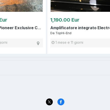
Eur
1,190.00 Eur
Finale e Pre Pioneer Exclusive C3 M3
Da
TopHi-End
iorni
1 mese e 11 giorni