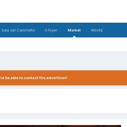
 Sala del Caminetto
Il Foyer
Market
Attività
d be able to contact the advertiser!