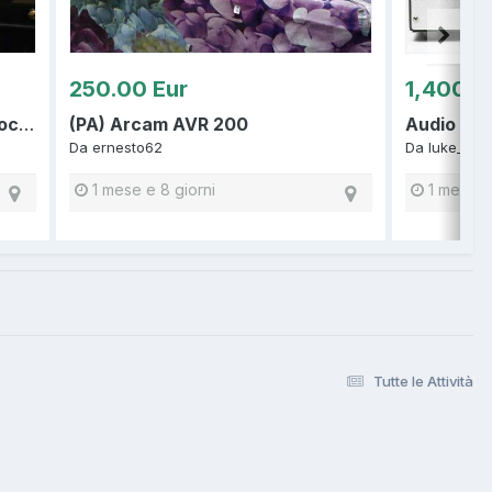
250.00 Eur
1,400.0
(PA) Arcam AVR 200
Audio Re
Amplificatore integrato Electrocompaniet ECI-1
Da
ernesto62
Da
luke_64
1 mese e 8 giorni
1 mese e 
Tutte le Attività