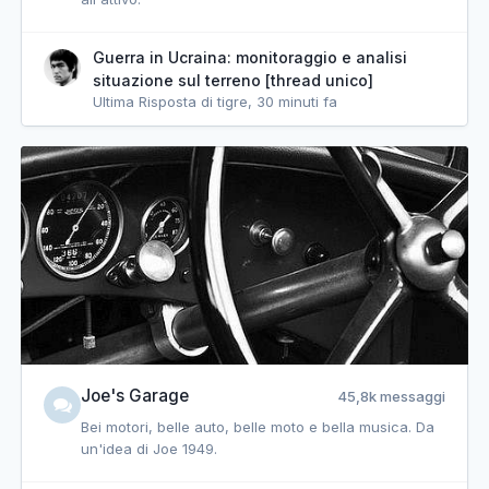
Guerra in Ucraina: monitoraggio e analisi
situazione sul terreno [thread unico]
Ultima Risposta di tigre,
30 minuti fa
Joe's Garage
45,8k messaggi
Bei motori, belle auto, belle moto e bella musica. Da
un'idea di Joe 1949.