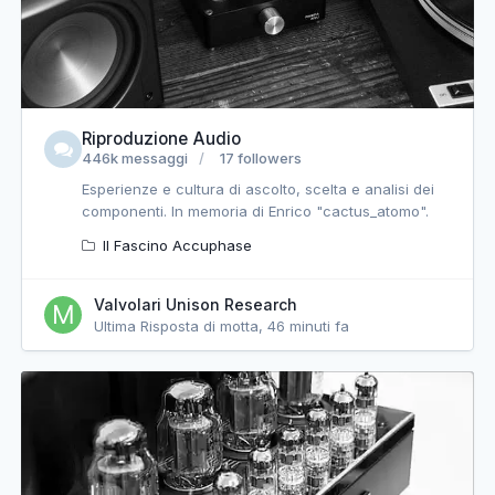
Riproduzione Audio
446k messaggi
17 followers
Esperienze e cultura di ascolto, scelta e analisi dei
componenti. In memoria di Enrico "cactus_atomo".
Il Fascino Accuphase
Valvolari Unison Research
Ultima Risposta di motta,
46 minuti fa