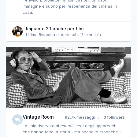
immagine e suono per l'esperienza del cinema in
casa.
Impianto 2.1 anche per film
Ultima Risposta di dariosch,
11 minuti fa
Vintage Room
92,7k messaggi
3 followers
La sala riservata ai
connoisseur
degli apparecchi
che hanno fatto la storia - ma anche le cronache -