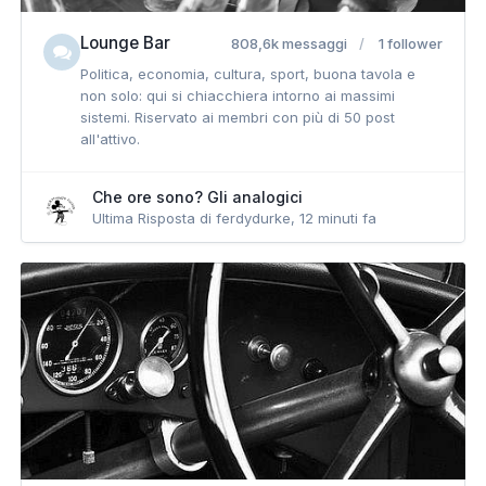
Lounge Bar
808,6k messaggi
1 follower
Politica, economia, cultura, sport, buona tavola e
non solo: qui si chiacchiera intorno ai massimi
sistemi. Riservato ai membri con più di 50 post
all'attivo.
Che ore sono? Gli analogici
Ultima Risposta di ferdydurke,
12 minuti fa