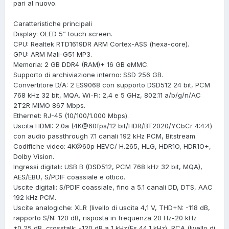
pari al nuovo.
Caratteristiche principali
Display: OLED 5” touch screen.
CPU: Realtek RTD1619DR ARM Cortex-ASS (hexa-core).
GPU: ARM Mali-G51 MP3.
Memoria: 2 GB DDR4 (RAM)+ 16 GB eMMC.
Supporto di archiviazione interno: SSD 256 GB.
Convertitore D/A: 2 ES9068 con supporto DSD512 24 bit, PCM
768 kHz 32 bit, MQA. Wi-Fi: 2,4 e 5 GHz, 802.11 a/b/g/n/AC
2T2R MIMO 867 Mbps.
Ethernet: RJ-45 (10/100/1.000 Mbps).
Uscita HDMI: 2.0a (4K@60fps/12 bit/HDR/BT2020/YCbCr 4:4:4)
con audio passthrough 7.1 canali 192 kHz PCM, Bitstream.
Codifiche video: 4K@60p HEVC/ H.265, HLG, HDR1O, HDR1O+,
Dolby Vision.
Ingressi digitali: USB B (DSD512, PCM 768 kHz 32 bit, MQA),
AES/EBU, S/PDIF coassiale e ottico.
Uscite digitali: S/PDIF coassiale, fino a 5.1 canali DD, DTS, AAC
192 kHz PCM.
Uscite analogiche: XLR (livello di uscita 4,1 V, THD+N: -118 dB,
rapporto S/N: 120 dB, risposta in frequenza 20 Hz-20 kHz
±0,25 dB, crosstalk: -120 dB a 1 kHz/Fs 44,1 kHz), RCA (livello di