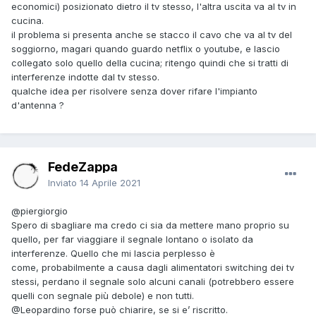
economici) posizionato dietro il tv stesso, l'altra uscita va al tv in
cucina.
il problema si presenta anche se stacco il cavo che va al tv del
soggiorno, magari quando guardo netflix o youtube, e lascio
collegato solo quello della cucina; ritengo quindi che si tratti di
interferenze indotte dal tv stesso.
qualche idea per risolvere senza dover rifare l'impianto
d'antenna ?
FedeZappa
Inviato
14 Aprile 2021
@piergiorgio
Spero di sbagliare ma credo ci sia da mettere mano proprio su
quello, per far viaggiare il segnale lontano o isolato da
interferenze. Quello che mi lascia perplesso è
come, probabilmente a causa dagli alimentatori switching dei tv
stessi, perdano il segnale solo alcuni canali (potrebbero essere
quelli con segnale più debole) e non tutti.
@Leopardino
forse può chiarire, se si e’ riscritto.