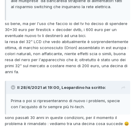
alle multiprese da bancarella strapiene di alimentatori fatti
al risparmio switching che inquinano la rete elettrica.
so bene, ma per l'uso che faccio io del tv ho deciso di spendere
30+30 euro per firestick + decoder dvtb, i 600 euro per un
eventuale nuovo tv li destinerò ad una bici.
la resa del 32" LCD che vedo abitualmente è sorprendentemente
ottima, di marchio sconosciuto (Orion) assemblato in est europa :
colori naturali, non affaticante, niente effetti scia o simili, buona
resa del nero per l'apparecchio che è; oltretutto è stato uno dei
primi 32" sul mercato a costare meno di 200 euro, una decina di
anni fa.
Il 28/4/2021 at 19:00, Leopardino ha scritto:
Prima o poi si ripresenteranno di nuovo i problemi, specie
con l'acquisto di tv sempre più hi-tech.
sono passati 30 anni in queste condizioni, per il momento il
problema è rimandato : vediamo tra una decina cosa succede
😄