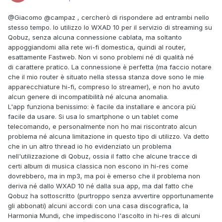
@Giacomo
@campaz
, cercherò di rispondere ad entrambi nello
stesso tempo. Io utilizzo lo WXAD 10 per il servizio di streaming su
Qobuz, senza alcuna connessione cablata, ma soltanto
appoggiandomi alla rete wi-fi domestica, quindi al router,
esattamente Fastweb. Non vi sono problemi né di qualità né
di carattere pratico. La connessione è perfetta (ma faccio notare
che il mio router è situato nella stessa stanza dove sono le mie
apparecchiature hi-fi, compreso lo streamer), e non ho avuto
alcun genere di incompatibilità né alcuna anomalia.
L'app funziona benissimo: è facile da installare e ancora più
facile da usare. Si usa lo smartphone o un tablet come
telecomando, e personalmente non ho mai riscontrato alcun
problema né alcuna limitazione in questo tipo di utilizzo. Va detto
che in un altro thread io ho evidenziato un problema
nell'utilizzazione di Qobuz, ossia il fatto che alcune tracce di
certi album di musica classica non escono in hi-res come
dovrebbero, ma in mp3, ma poi è emerso che il problema non
deriva né dallo WXAD 10 né dalla sua app, ma dal fatto che
Qobuz ha sottoscritto (purtroppo senza avvertire opportunamente
gli abbonati) alcuni accordi con una casa discografica, la
Harmonia Mundi, che impediscono l'ascolto in hi-res di alcuni