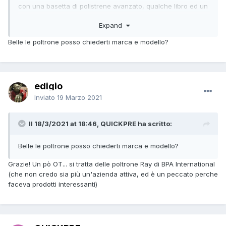
con una basetta di polistrene avanzato, qualche libro ed un
contenitore dei Lego.
Expand
Ho usato invece una livella laser acquistata per 13 euro su
wish per proiettare la semiretta ortogonale rispetto agli
Belle le poltrone posso chiederti marca e modello?
altoparlanti (nel mio caso c'è solo un altoparlante per
diffusore).
edigio
Inviato
19 Marzo 2021
Il 18/3/2021 at 18:46, QUICKPRE ha scritto:
Belle le poltrone posso chiederti marca e modello?
Grazie! Un pò OT... si tratta delle poltrone Ray di BPA International
(che non credo sia più un'azienda attiva, ed è un peccato perche
faceva prodotti interessanti)