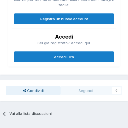
facile!
La configurazione scelta è stata quella dell'incrocio avanti
di 50 cm rispetto al punto di ascolto, ma credo che questo
Registra un nuovo account
risultato valga solo nel mio ambiente, con i miei diffusori e
per i miei gusti.
Accedi
Sei già registrato? Accedi qui.
Accedi Ora
Condividi
Seguaci
0
Vai alla lista discussioni