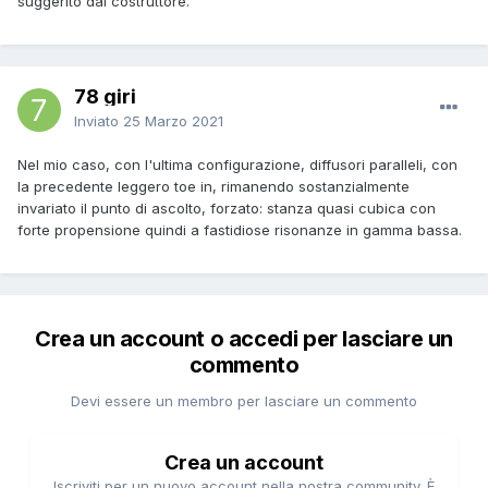
suggerito dal costruttore.
Spostando la poltrona avanti ed indietro ho provato diverse
78 giri
posizioni del punto di incrocio:
Inviato
25 Marzo 2021
1 mt dietro la testa, sulla testa
coincidente con la testa (con le orecchie per la
Nel mio caso, con l'ultima configurazione, diffusori paralleli, con
precisione)
la precedente leggero toe in, rimanendo sostanzialmente
50 cm avanti
invariato il punto di ascolto, forzato: stanza quasi cubica con
1 mt avanti
forte propensione quindi a fastidiose risonanze in gamma bassa.
Ascoltato tre brani di riferimento e scelto il compromesso
che mi piaceva di più.
Crea un account o accedi per lasciare un
I parametri valutati sono stati larghezza, profondita della
commento
scena, precisone del fuoco e corpo delle voci.
Alla fine ho deciso di sacrificare ulteriormente la larghezza,
Devi essere un membro per lasciare un commento
che non era già da primato prima dell'intervento a beneficio
di fuoco, profondità e corpo delle voci migliori. Dal punto di
ascolto, mentre dalla poltrona accanto le differenza si
Crea un account
percepiscono in maniera minore.
Iscriviti per un nuovo account nella nostra community. È