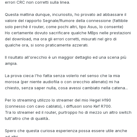
errori CRC non corretti sulla linea.
Questa mattina dunque, incuriosito, ho provato ad abbassare il
valore del rapporto Segnale/Rumore della connessione (fattibile
solo perchè il router, come pochi altri, tipo Asus, lo consente)
Ho certamente dovuto sacrificare qualche MBps nelle prestazioni
del download, ma ora gli errori corretti, misurati nel giro di
qualche ora, si sono praticamente azzerati.
Il risultato all'orecchio è un maggior dettaglio ed una scena più
ampia.
La prova cieca l'ho fatta senza volerlo nel senso che la mia
morosa (per niente audiofila o con orecchio allenato) mi ha
chiesto, senza saper nulla, cosa avessi cambiato nella catena...
Per lo streaming utilizzo lo streamer del mio Hegel H190
(connesso con cavo cablato), i diffusori sono Kef R700.
Tra lo streamer ed il router, purtroppo ho di mezzo un altro switch
tutt'altro che di qualità..
Spero che questa curiosa esperienza possa essere utile anche
ad altri.