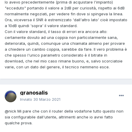
Io avevo precedentemente (prima di acquistare l'impianto)
"ecceduto" portando il valore a 2dB per curiosità, rispetto ai 6dB
normalmente negoziati, per vedere fin dove si spingeva la linea.
Ora, viceversa il SNR è estremizzato 'dall'altro lato' cioè impostato
a 10dB quindi 'sopra' il valore standard.
Con il valore standard, il tasso di errori era ancora alto:
certamente dovuto ad una coppia non particolarmente sana,
deteriorata, quindi, comunque una chiamata almeno per provare
a chiedere un cambio coppia, sarebbe da fare. Il vero problema è
che spesso l'unico parametro considerato è il bitrate in
download, che nel mio caso rimane buono, e, salvo scorciatoie
varie, con un dato del genere, il tecnico nemmeno esce.
granosalis
Inviato
30 Marzo 2021
@nick
Mi pare che con il router della vodafone tutto questo non
sia configurabile dall'utente, altrimenti anche io avrei fatto
qualche prova.