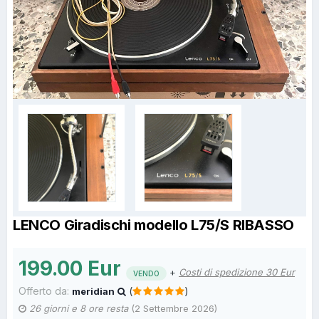
LENCO Giradischi modello L75/S RIBASSO
199.00 Eur
+
Costi di spedizione 30 Eur
VENDO
Offerto da:
(
)
meridian
26 giorni e 8 ore resta
(
2 Settembre 2026
)