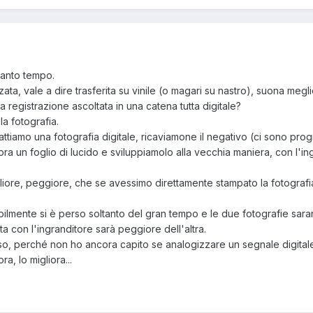
anto tempo.
ata, vale a dire trasferita su vinile (o magari su nastro), suona megl
a registrazione ascoltata in una catena tutta digitale?
la fotografia.
tiamo una fotografia digitale, ricaviamone il negativo (ci sono pro
pra un foglio di lucido e sviluppiamolo alla vecchia maniera, con l'in
migliore, peggiore, che se avessimo direttamente stampato la fotograf
bilmente si è perso soltanto del gran tempo e le due fotografie sara
a con l'ingranditore sarà peggiore dell'altra.
so, perché non ho ancora capito se analogizzare un segnale digitale
a, lo migliora...