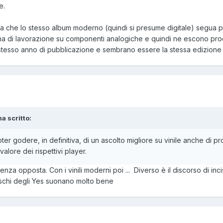
e.
ita che lo stesso album moderno (quindi si presume digitale) segua pa
tena di lavorazione su componenti analogiche e quindi ne escono pro
 stesso anno di pubblicazione e sembrano essere la stessa edizione
ha scritto:
er godere, in definitiva, di un ascolto migliore su vinile anche di pr
 valore dei rispettivi player.
za opposta. Con i vinili moderni poi ... Diverso è il discorso di inci
dischi degli Yes suonano molto bene