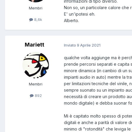
informazioni di tipo diverso.
Non so, un particolare calore che r
Membri
E' un'ipotesi eh.
8,6k
Alberto.
Mariett
Inviato
9 Aprile 2021
qualche volta aggiunge ma è perché 
prende percorsi separati e capita 
minore dinamica (in cambio di un su
impianti audio in auto) mentre la tra
per limitazioni tecniche del vinile,
Membri
sempre suonato su un impianto aud
892
necessità di creare un prodotto audi
mondo digitale) e debba suonar for
Mi è capitato molto spesso di poter 
digitali e anche a parità di valore d
minimo di "rotondità" che leviga le