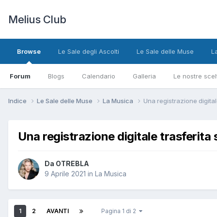
Melius Club
Browse
Le Sale degli Ascolti
Le Sale delle Muse
L
Forum
Blogs
Calendario
Galleria
Le nostre scel
Indice
Le Sale delle Muse
La Musica
Una registrazione digital
Una registrazione digitale trasferita 
Da OTREBLA
9 Aprile 2021
in
La Musica
1
2
AVANTI
Pagina 1 di 2