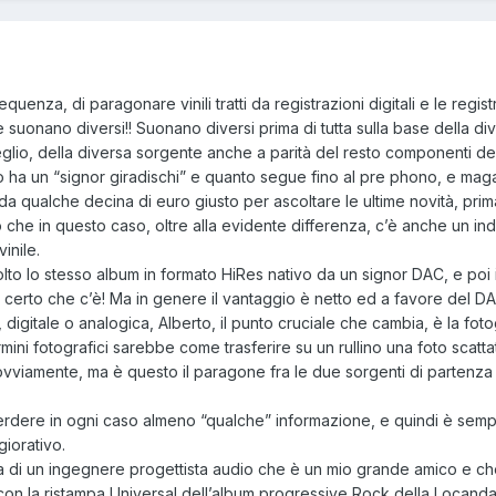
uenza, di paragonare vinili tratti da registrazioni digitali e le regist
 che suonano diversi!! Suonano diversi prima di tutta sulla base della div
eglio, della diversa sorgente anche a parità del resto componenti del
o ha un “signor giradischi” e quanto segue fino al pre phono, e mag
a qualche decina di euro giusto per ascoltare le ultime novità, prim
vo che in questo caso, oltre alla evidente differenza, c’è anche un in
inile.
lto lo stesso album in formato HiRes nativo da un signor DAC, e poi il
a, certo che c’è! Ma in genere il vantaggio è netto ed a favore del D
digitale o analogica, Alberto, il punto cruciale che cambia, è la foto
rmini fotografici sarebbe come trasferire su un rullino una foto scatta
, ovviamente, ma è questo il paragone fra le due sorgenti di partenz
a perdere in ogni caso almeno “qualche” informazione, e quindi è sem
iorativo.
a di un ingegnere progettista audio che è un mio grande amico e ch
 con la ristampa Universal dell’album progressive Rock della Locanda