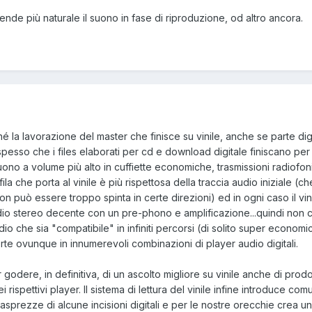
ende più naturale il suono in fase di riproduzione, od altro ancora.
la lavorazione del master che finisce su vinile, anche se parte digi
spesso che i files elaborati per cd e download digitale finiscano pe
ono a volume più alto in cuffiette economiche, trasmissioni radiofo
fila che porta al vinile è più rispettosa della traccia audio iniziale (c
 non può essere troppo spinta in certe direzioni) ed in ogni caso il vin
io stereo decente con un pre-phono e amplificazione...quindi non 
o che sia "compatibile" in infiniti percorsi (di solito super economic
te ovunque in innumerevoli combinazioni di player audio digitali.
godere, in definitiva, di un ascolto migliore su vinile anche di prodot
ei rispettivi player. Il sistema di lettura del vinile infine introduce c
 asprezze di alcune incisioni digitali e per le nostre orecchie crea u