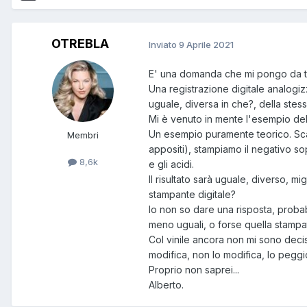
OTREBLA
Inviato
9 Aprile 2021
E' una domanda che mi pongo da t
Una registrazione digitale analogizz
uguale, diversa in che?, della stess
Mi è venuto in mente l'esempio del
Un esempio puramente teorico. Scat
Membri
appositi), stampiamo il negativo so
8,6k
e gli acidi.
Il risultato sarà uguale, diverso, 
stampante digitale?
Io non so dare una risposta, proba
meno uguali, o forse quella stampat
Col vinile ancora non mi sono deci
modifica, non lo modifica, lo peggior
Proprio non saprei...
Alberto.