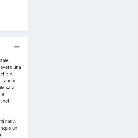
tale,
r avere una
niche o
he, anche
ile sarà
c'è
i nel
ti nativi
omunque un
na