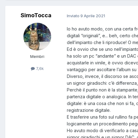
SimoTocca
Inviato
9 Aprile 2021
Io ho avuto modo, con una certa freq
digitali “originali”, e... beh, certo
dell’impianto che li riproduce! O m
Ed è ovvio che se uno nell’impiant
ha solo un pc “andante” e un DAC d
Membri
acquistarle in vinile, è ovvio dice
7,6k
vantaggio per ascoltare l’album su v
Diverso, invece, il discorso se asco
un signor giradischi: c’è differenz
Perchè il punto non è la stampante, 
partenza digitale o analogica. In te
digitale: è una cosa che non si fa
registrazione digitale.
E trasferire una foto sul rullino f
logicamente un procedimento pegg
Ho avuto modo di verificarlo a cas
signor giradischi e un signor DAC,