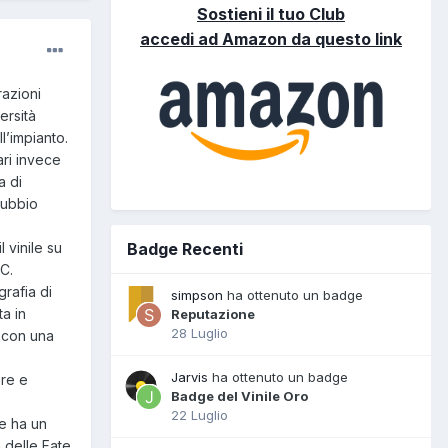
Sostieni il tuo Club
accedi ad Amazon da questo link
razioni
ersità
l’impianto.
ari invece
a di
dubbio
Badge Recenti
 vinile su
AC.
grafia di
simpson
ha ottenuto un badge
ta in
Reputazione
28 Luglio
a con una
Jarvis
ha ottenuto un badge
pre e
Badge del Vinile Oro
22 Luglio
e ha un
 delle Fate,