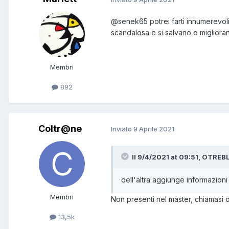
@senek65
potrei farti innumerevo
scandalosa e si salvano o migliora
Membri
892
Coltr@ne
Inviato
9 Aprile 2021
Il 9/4/2021 at 09:51, OTREBL
dell'altra aggiunge informazioni 
Membri
Non presenti nel master, chiamasi d
13,5k