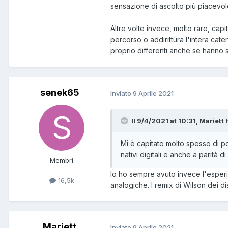
sensazione di ascolto più piacevol
Altre volte invece, molto rare, cap
percorso o addirittura l'intera ca
proprio differenti anche se hanno
senek65
Inviato
9 Aprile 2021
Il 9/4/2021 at 10:31, Mariett 
Mi è capitato molto spesso di pot
nativi digitali e anche a parità di
Membri
Io ho sempre avuto invece l'esperien
16,5k
analogiche. I remix di Wilson dei 
Mariett
Inviato
9 Aprile 2021