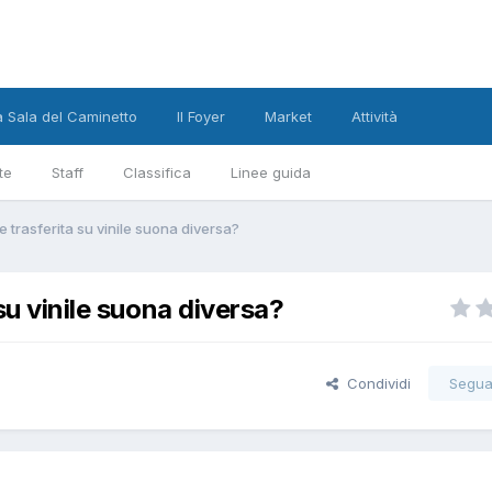
a Sala del Caminetto
Il Foyer
Market
Attività
te
Staff
Classifica
Linee guida
e trasferita su vinile suona diversa?
su vinile suona diversa?
Condividi
Segua