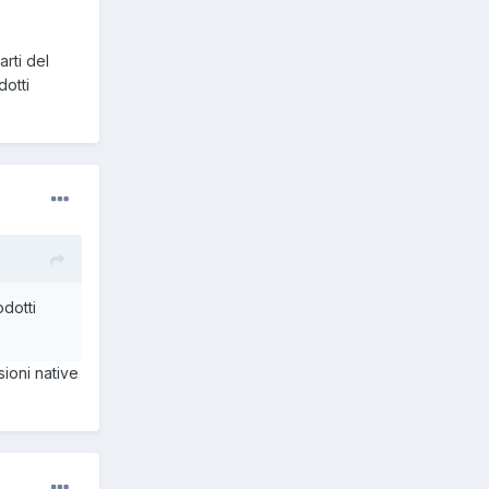
rti del
dotti
odotti
sioni native