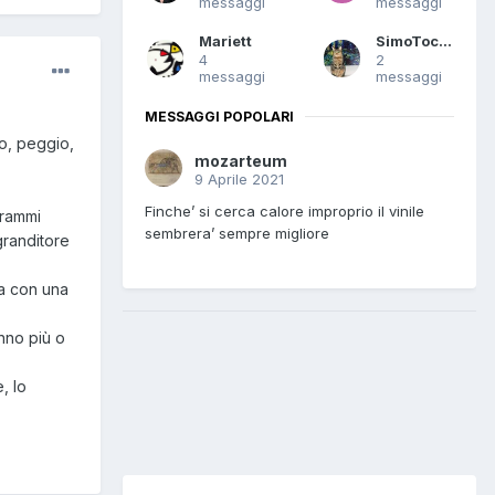
messaggi
messaggi
Mariett
SimoTocca
4
2
messaggi
messaggi
MESSAGGI POPOLARI
io, peggio,
mozarteum
9 Aprile 2021
Finche’ si cerca calore improprio il vinile
grammi
sembrera’ sempre migliore
granditore
ia con una
nno più o
, lo