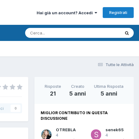
Registrati
Hai già un account? Accedi
Tutte le Attività
Risposte
Creato
Ultima Risposta
21
5 anni
5 anni
ci
0
MIGLIOR CONTRIBUTO IN QUESTA
DISCUSSIONE
OTREBLA
senek65
4
4