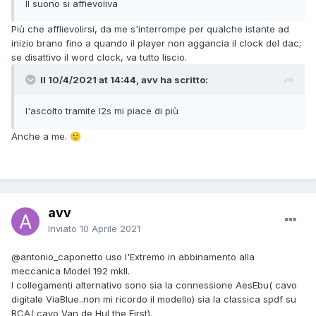
Il suono si affievoliva
Più che afflievolirsi, da me s'interrompe per qualche istante ad
inizio brano fino a quando il player non aggancia il clock del dac;
se disattivo il word clock, va tutto liscio.
Il 10/4/2021 at 14:44, avv ha scritto:
l'ascolto tramite I2s mi piace di più
Anche a me.
🙂
avv
Inviato
10 Aprile 2021
@antonio_caponetto
uso l'Extremo in abbinamento alla
meccanica Model 192 mkII.
I collegamenti alternativo sono sia la connessione AesEbu( cavo
digitale ViaBlue..non mi ricordo il modello) sia la classica spdf su
RCA( cavo Van de Hul the First).