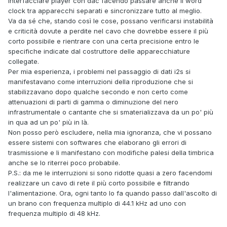
interfacciare player con dac facendo passare anche il word
clock tra apparecchi separati e sincronizzare tutto al meglio.
Va da sé che, stando così le cose, possano verificarsi instabilità
e criticità dovute a perdite nel cavo che dovrebbe essere il più
corto possibile e rientrare con una certa precisione entro le
specifiche indicate dal costruttore delle apparecchiature
collegate.
Per mia esperienza, i problemi nel passaggio di dati i2s si
manifestavano come interruzioni della riproduzione che si
stabilizzavano dopo qualche secondo e non certo come
attenuazioni di parti di gamma o diminuzione del nero
infrastrumentale o cantante che si smaterializzava da un po' più
in qua ad un po' più in là.
Non posso però escludere, nella mia ignoranza, che vi possano
essere sistemi con softwares che elaborano gli errori di
trasmissione e li manifestano con modifiche palesi della timbrica
anche se lo riterrei poco probabile.
P.S.: da me le interruzioni si sono ridotte quasi a zero facendomi
realizzare un cavo di rete il più corto possibile e filtrando
l'alimentazione.
Ora, ogni tanto lo fa quando passo dall'ascolto di
un brano con frequenza multiplo di 44.1 kHz ad uno con
frequenza multiplo di 48 kHz.