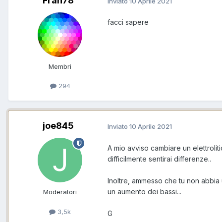
Fran78
Inviato
10 Aprile 2021
facci sapere
Membri
294
joe845
Inviato
10 Aprile 2021
A mio avviso cambiare un elettroli
difficilmente sentirai differenze..
Inoltre, ammesso che tu non abbia 
un aumento dei bassi...
Moderatori
3,5k
G