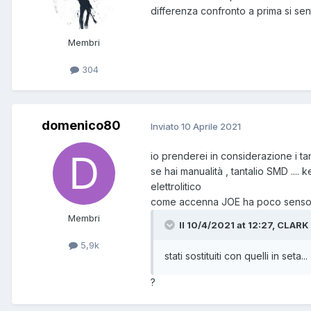
differenza confronto a prima si sent
Membri
304
domenico80
Inviato
10 Aprile 2021
io prenderei in considerazione i tant
se hai manualità , tantalio SMD .... 
elettrolitico
come accenna JOE ha poco senso cam
Membri
Il 10/4/2021 at 12:27, CLARK 
5,9k
stati sostituiti con quelli in seta...
?