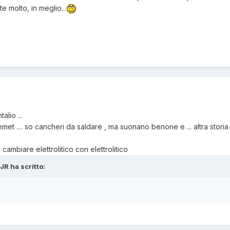
e molto, in meglio...
alio ...
kemet .... so cancheri da saldare , ma suonano benone e ... altra storia
biare elettrolitico con elettrolitico
JR ha scritto: