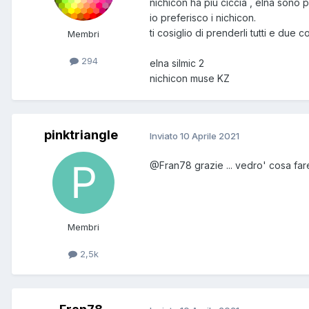
nichicon ha più ciccia , elna sono pi
io preferisco i nichicon.
ti cosiglio di prenderli tutti e due 
Membri
294
elna silmic 2
nichicon muse KZ
pinktriangle
Inviato
10 Aprile 2021
@Fran78
grazie ... vedro' cosa far
Membri
2,5k