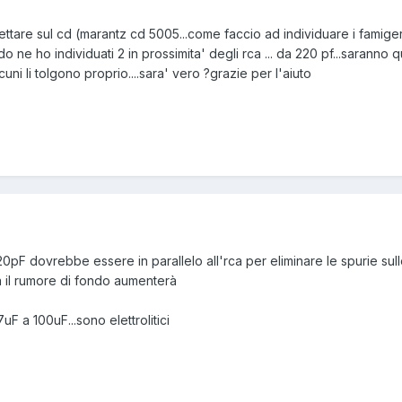
ttare sul cd (marantz cd 5005...come faccio ad individuare i famiger
 ne ho individuati 2 in prossimita' degli rca ... da 220 pf...saranno qu
lcuni li tolgono proprio....sara' vero ?grazie per l'aiuto
0pF dovrebbe essere in parallelo all'rca per eliminare le spurie sulle
 ma il rumore di fondo aumenterà
7uF a 100uF...sono elettrolitici