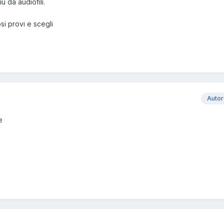
ù da audiofili.
cosi provi e scegli
Auto
e