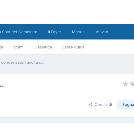
a Sala del Caminetto
Il Foyer
Market
Attività
te
Staff
Classifica
Linee guida
 condensatori uscita cd...
..
Condividi
Segua