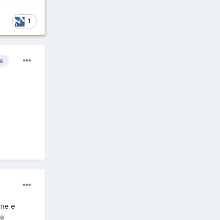
1
re
one e
la