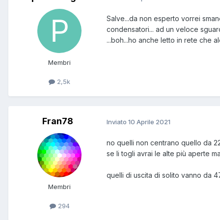
Salve...da non esperto vorrei smane
condensatori... ad un veloce sguardo
...boh...ho anche letto in rete che a
Membri
2,5k
Fran78
Inviato
10 Aprile 2021
no quelli non centrano quello da 22
se li togli avrai le alte più aperte
quelli di uscita di solito vanno da 4
Membri
294