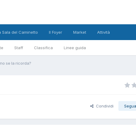
a Sala del Caminetto
Il Foyer
Market
Attività
te
Staff
Classifica
Linee guida
no se la ricorda?
Condividi
Segua