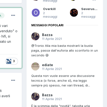
messaggi
Overkill
Severus69
2
2
e.
messaggi
messaggi
MESSAGGI POPOLARI
 vari
o venduto" o
Bazza
ifi, si
11 Aprile 2021
iato un
@Tronio Alla mia basta mostrarli la busta
paga, passa dall'euforia allo sconforto in un
secondo 😅
3
ediate
11 Aprile 2021
Questa non vuole essere una discussione
tecnica (o forse, anche sì), ma leggo
sempre più spesso, nei vari thread, di...
ti
Bazza
 averli
11 Aprile 2021
È la scimmia della "novità", talvolta urla