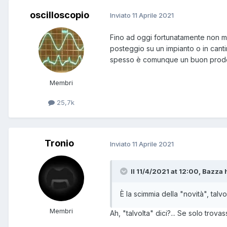
oscilloscopio
Inviato
11 Aprile 2021
Fino ad oggi fortunatamente non m
posteggio su un impianto o in cant
spesso è comunque un buon prodott
Membri
25,7k
Tronio
Inviato
11 Aprile 2021
Il 11/4/2021 at 12:00, Bazza h
È la scimmia della "novità", tal
Membri
Ah, "talvolta" dici?... Se solo trovass