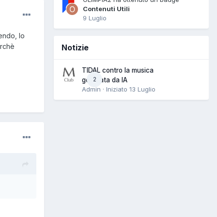
Contenuti Utili
9 Luglio
endo, lo
erchè
Notizie
TIDAL contro la musica
2
generata da IA
Admin · Iniziato
13 Luglio