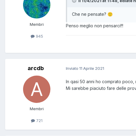
Il 11/4/2021 at 11:48, ediate h
Che ne pensate?
🙂
Membri
Penso meglio non pensarci!!!
945
arcdb
Inviato
11 Aprile 2021
In qasi 50 anni ho comprato poco, n
Mi sarebbe piaciuto fare delle pro
Membri
721