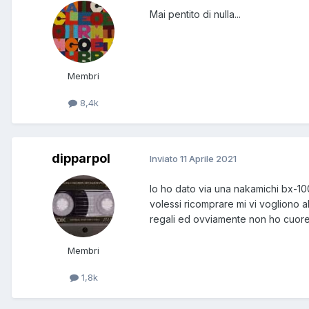
Mai pentito di nulla...
Membri
8,4k
dipparpol
Inviato
11 Aprile 2021
Io ho dato via una nakamichi bx-100
volessi ricomprare mi vi vogliono 
regali ed ovviamente non ho cuore 
Membri
1,8k