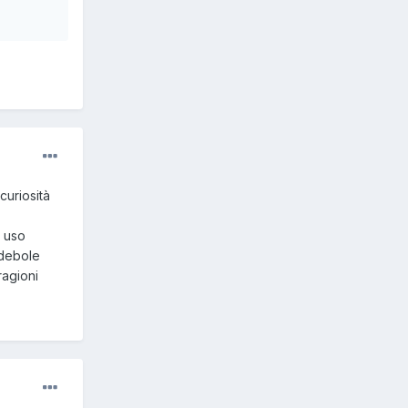
curiosità
i uso
 debole
ragioni