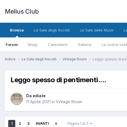
Melius Club
Browse
Le Sale degli Ascolti
Le Sale delle Muse
L
Forum
Blogs
Calendario
Galleria
Le nostre scel
Indice
Le Sale degli Ascolti
Vintage Room
Leggo spesso di pent
Leggo spesso di pentimenti....
Da ediate
11 Aprile 2021
in
Vintage Room
1
2
3
AVANTI
Pagina 1 di 3