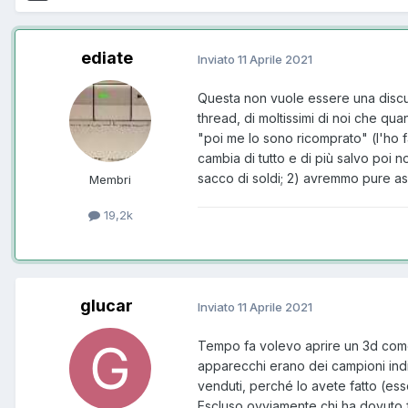
ediate
Inviato
11 Aprile 2021
Questa non vuole essere una discus
thread, di moltissimi di noi che qu
"poi me lo sono ricomprato" (l'ho fa
cambia di tutto e di più salvo poi 
sacco di soldi; 2) avremmo pure a
Membri
19,2k
glucar
Inviato
11 Aprile 2021
Tempo fa volevo aprire un 3d come 
apparecchi erano dei campioni indis
venduti, perché lo avete fatto (ess
Escluso ovviamente chi ha dovuto far