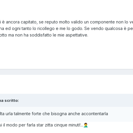
i è ancora capitato, se reputo molto valido un componente non lo v
ina ed ogni tanto lo ricollego e me lo godo. Se vendo qualcosa è p
o ma non ha soddisfatto le mie aspettative.
a scritto:
volta urla talmente forte che bisogna anche accontentarla
i il modo per farla star zitta cinque minuti!...
🤦‍♂️