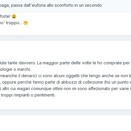
a paga, passa dall'euforia allo sconforto in un secondo
 forte!
😩
po' troppo...
😁
ute tante davvero. La maggior parte delle volte le ho comprate per 
ologie o marchi.
e neanche il denaro) ci sono alcuni oggetti che tengo anche se non l
o, oppure perché fanno parte di abbozzi di collezione (ho un punto
ci) altri cui magari comunque ottimi non mi sono affezionato per varie 
roppi rimpianti o pentimenti.