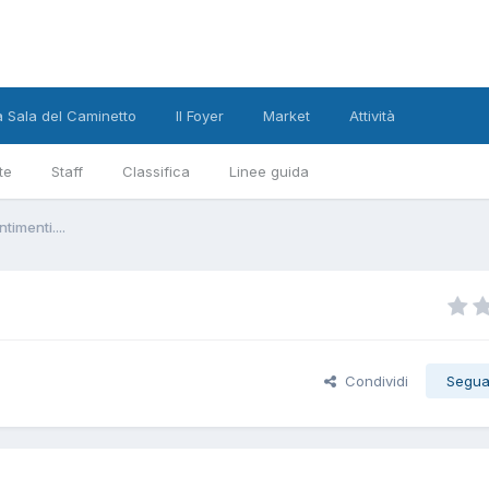
a Sala del Caminetto
Il Foyer
Market
Attività
te
Staff
Classifica
Linee guida
imenti....
Condividi
Segua