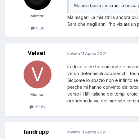
Alla mia basta mostrarli la bust
Membri
Ma magari! La mia strilla ancora più
Sarà che negli anni l'ho viziata un 
5,3k
Velvet
Inviato
11 Aprile 2021
Io di cose ne ho comprate e rivend
verso determinati apparecchi, tecn
Siccome lo spazio non è infinito (
perché mi hanno convinto del tutt
verso l'HiFi italiana dei tempi eroi
Membri
prendono la via del mercato senza t
39,6k
landrupp
Inviato
11 Aprile 2021