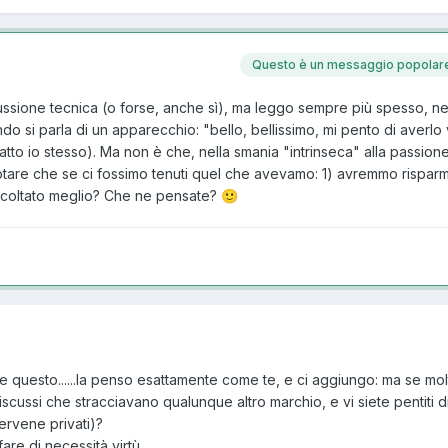
Questo è un messaggio popolar
sione tecnica (o forse, anche sì), ma leggo sempre più spesso, nei
ando si parla di un apparecchio: "bello, bellissimo, mi pento di averl
tto io stesso). Ma non è che, nella smania "intrinseca" alla passione h
notare che se ci fossimo tenuti quel che avevamo: 1) avremmo risparm
scoltato meglio? Che ne pensate?
🙂
questo......la penso esattamente come te, e ci aggiungo: ma se mol
cussi che stracciavano qualunque altro marchio, e vi siete pentiti di
ervene privati)?
e di necessità virtù.....