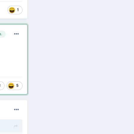
1
e.
3
5