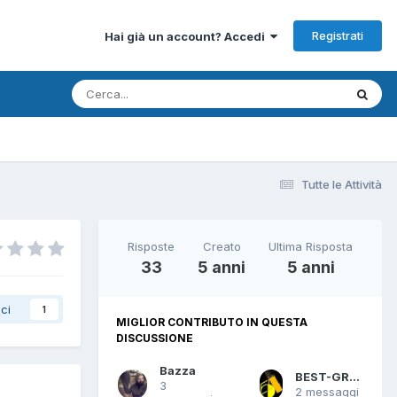
Registrati
Hai già un account? Accedi
Tutte le Attività
Risposte
Creato
Ultima Risposta
33
5 anni
5 anni
ci
1
MIGLIOR CONTRIBUTO IN QUESTA
DISCUSSIONE
Bazza
BEST-GROOVE
3
2 messaggi