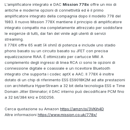
L'amplificatore integrato e DAC
Mission 778x
offre un mix di
antiche e moderne opzioni di connettività ed è il primo
amplificatore integrato della compagnia dopo il modello 778 del
1983. Il nuovo Mission 778X mantiene il principio di amplificatore
integrato compatto ma completamente attrezzato per soddisfare
le esigenze di tutti, dai fan del vinile agli utenti di servizi
streaming.
Il 778X offre 65 watt (4 ohm) di potenza e include uno stadio
phono basato su un circuito basato su JFET con precisa
equalizzazione RIAA. È ottimizzato per cartucce MM. A
complemento degli ingressi di linea RCA ci sono le opzioni di
connessione digitale e coassiale e un ricevitore Bluetooth
integrato che supporta i codec aptX e AAC. Il 778X è inoltre
dotato di un chip di riferimento ESS ES9018K2M ad alte prestazioni
con architettura HyperStream a 32 bit della tecnologia ESS e Time
Domain Jitter Eliminator; il DAC interno può decodificare PCM fino
a 32 bit/384 kHz e DSD256.
Cerca quotazione su Amazon
https://amzn.to/3VKih4D
Altre informazioni
https://www.mission.co.uk/778x/