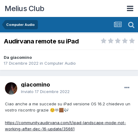
Melius Club
Computer Audio
Audirvana remote su iPad
Da giacomino
17 Dicembre 2022
in
Computer Audio
giacomino
Inviato
17 Dicembre 2022
Ciao anche a me succede su iPad versione OS 16.2 chiedevo un
vostro riscontro grazie
🫶
☺️
🏾
🎶
https://community.audirvana.com/t/ipad-landscape-mode-not-
working-after-dec-16-update/35661