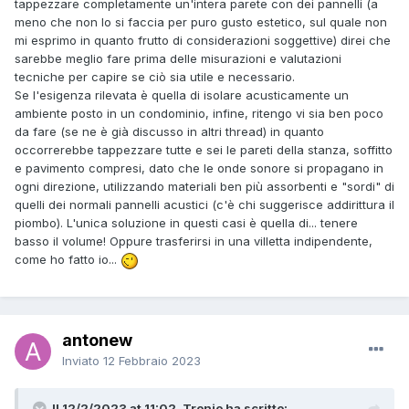
tappezzare completamente un'intera parete con dei pannelli (a
meno che non lo si faccia per puro gusto estetico, sul quale non
mi esprimo in quanto frutto di considerazioni soggettive) direi che
sarebbe meglio fare prima delle misurazioni e valutazioni
tecniche per capire se ciò sia utile e necessario.
Se l'esigenza rilevata è quella di isolare acusticamente un
ambiente posto in un condominio, infine, ritengo vi sia ben poco
da fare (se ne è già discusso in altri thread) in quanto
occorrerebbe tappezzare tutte e sei le pareti della stanza, soffitto
e pavimento compresi, dato che le onde sonore si propagano in
ogni direzione, utilizzando materiali ben più assorbenti e "sordi" di
quelli dei normali pannelli acustici (c'è chi suggerisce addirittura il
piombo). L'unica soluzione in questi casi è quella di... tenere
basso il volume! Oppure trasferirsi in una villetta indipendente,
come ho fatto io...
antonew
Inviato
12 Febbraio 2023
Il 12/2/2023 at 11:02, Tronio ha scritto: