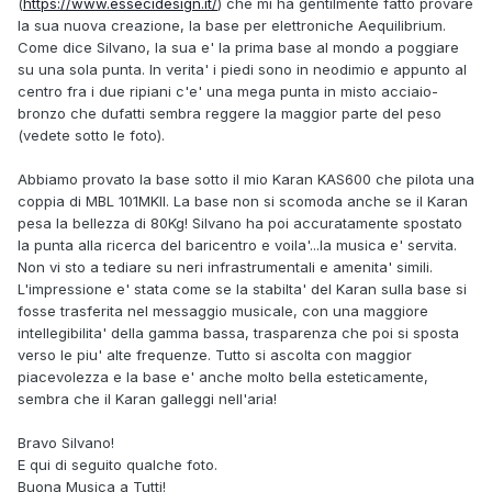
(
https://www.essecidesign.it/
) che mi ha gentilmente fatto provare
la sua nuova creazione, la base per elettroniche Aequilibrium.
Come dice Silvano, la sua e' la prima base al mondo a poggiare
su una sola punta. In verita' i piedi sono in neodimio e appunto al
centro fra i due ripiani c'e' una mega punta in misto acciaio-
bronzo che dufatti sembra reggere la maggior parte del peso
(vedete sotto le foto).
Abbiamo provato la base sotto il mio Karan KAS600 che pilota una
coppia di MBL 101MKII. La base non si scomoda anche se il Karan
pesa la bellezza di 80Kg! Silvano ha poi accuratamente spostato
la punta alla ricerca del baricentro e voila'...la musica e' servita.
Non vi sto a tediare su neri infrastrumentali e amenita' simili.
L'impressione e' stata come se la stabilta' del Karan sulla base si
fosse trasferita nel messaggio musicale, con una maggiore
intellegibilita' della gamma bassa, trasparenza che poi si sposta
verso le piu' alte frequenze. Tutto si ascolta con maggior
piacevolezza e la base e' anche molto bella esteticamente,
sembra che il Karan galleggi nell'aria!
Bravo Silvano!
E qui di seguito qualche foto.
Buona Musica a Tutti!