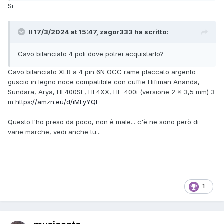
Si
Il 17/3/2024 at 15:47, zagor333 ha scritto:
Cavo bilanciato 4 poli dove potrei acquistarlo?
Cavo bilanciato XLR a 4 pin 6N OCC rame placcato argento
guscio in legno noce compatibile con cuffie Hifiman Ananda,
Sundara, Arya, HE400SE, HE4XX, HE-400i (versione 2 x 3,5 mm) 3
m
https://amzn.eu/d/iMLyYQI
Questo l'ho preso da poco, non è male... c'è ne sono però di
varie marche, vedi anche tu...
1