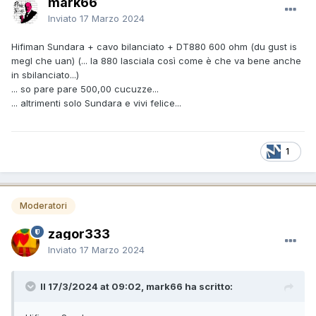
mark66
Inviato
17 Marzo 2024
Hifiman Sundara + cavo bilanciato + DT880 600 ohm (du gust is
megl che uan) (... la 880 lasciala così come è che va bene anche
in sbilanciato...)
... so pare pare 500,00 cucuzze...
... altrimenti solo Sundara e vivi felice...
1
Moderatori
zagor333
Inviato
17 Marzo 2024
Il 17/3/2024 at 09:02, mark66 ha scritto: