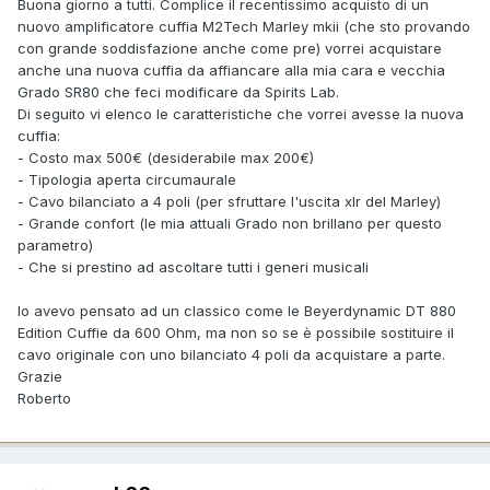
Buona giorno a tutti. Complice il recentissimo acquisto di un
nuovo amplificatore cuffia M2Tech Marley mkii (che sto provando
con grande soddisfazione anche come pre) vorrei acquistare
anche una nuova cuffia da affiancare alla mia cara e vecchia
Grado SR80 che feci modificare da Spirits Lab.
Di seguito vi elenco le caratteristiche che vorrei avesse la nuova
cuffia:
- Costo max 500€ (desiderabile max 200€)
- Tipologia aperta circumaurale
- Cavo bilanciato a 4 poli (per sfruttare l'uscita xlr del Marley)
- Grande confort (le mia attuali Grado non brillano per questo
parametro)
- Che si prestino ad ascoltare tutti i generi musicali
Io avevo pensato ad un classico come le Beyerdynamic DT 880
Edition Cuffie da 600 Ohm, ma non so se è possibile sostituire il
cavo originale con uno bilanciato 4 poli da acquistare a parte.
Grazie
Roberto