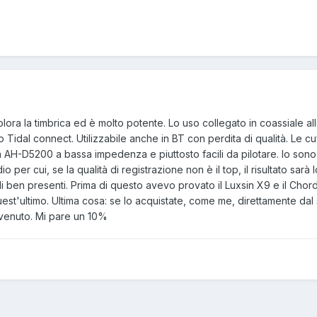
ora la timbrica ed è molto potente. Lo uso collegato in coassiale al
p Tidal connect. Utilizzabile anche in BT con perdita di qualità. Le cu
n AH-D5200 a bassa impedenza e piuttosto facili da pilotare. Io sono
io per cui, se la qualità di registrazione non è il top, il risultato sarà 
 medi ben presenti. Prima di questo avevo provato il Luxsin X9 e il Cho
est'ultimo. Ultima cosa: se lo acquistate, come me, direttamente dal 
nvenuto. Mi pare un 10%