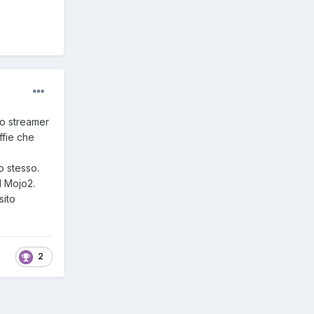
lo streamer
ffie che
lo stesso.
rd Mojo2.
sito
2