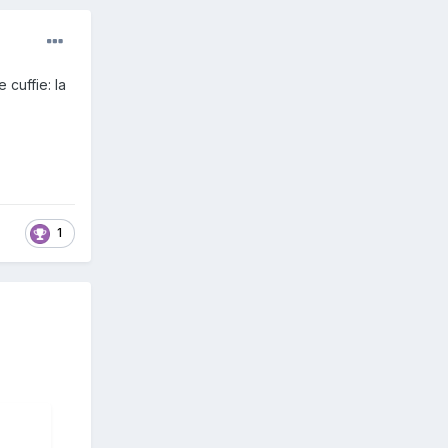
 cuffie: la
1