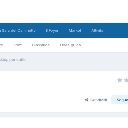
a Sala del Caminetto
Il Foyer
Market
Attività
te
Staff
Classifica
Linee guida
sktop per cuffie
Condividi
Segua