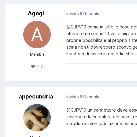
Agogi
Inviato
5 Gennaio
@CJPV10
come in tutte le cose del
ottenere un suono 10 volte migliore
proprie possibilità e al proprio si
spina non ti dovrebbero sconvolgere
Furutech di fascia intermedia che 
Membri
713
appecundria
Inviato
5 Gennaio
@CJPV10
un connettore deve esse
sostenere la curvatura del cavo, re
introdurre intermodulazione. Vanno