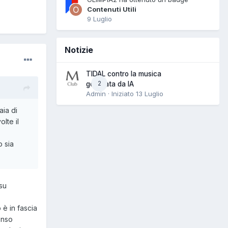
Contenuti Utili
9 Luglio
Notizie
TIDAL contro la musica
2
generata da IA
Admin · Iniziato
13 Luglio
aia di
lte il
o sia
su
è in fascia
enso