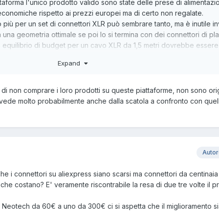
attaforma l'unico prodotto valido sono state delle prese di alimentazi
 economiche rispetto ai prezzi europei ma di certo non regalate.
più per un set di connettori XLR può sembrare tanto, ma è inutile inv
una geometria ottimale se poi lo si termina con dei connettori di pla
 equilibrio di budget per un cavo XLR da 1,5 metri dovrebbe essere
ldatura, non così banale se non si hanno adeguati strumenti e manu
Expand
vi e non connettori: i Mogami terminati che conosco hanno connetto
e dal prezzo onesto. Ho realizzato un paio di coppie di cavi XLR pro
sono quelli che uso più spesso.
 di non comprare i loro prodotti su queste piattaforme, non sono orig
 vede molto probabilmente anche dalla scatola a confronto con quel
Auto
e i connettori su aliexpress siano scarsi ma connettori da centinaia
he costano? E' veramente riscontrabile la resa di due tre volte il p
i Neotech da 60€ a uno da 300€ ci si aspetta che il miglioramento s