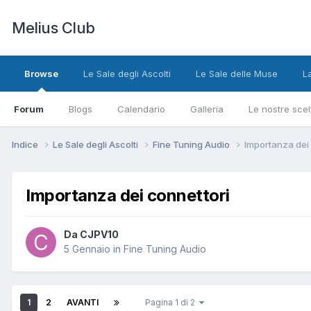
Melius Club
Browse
Le Sale degli Ascolti
Le Sale delle Muse
L
Forum
Blogs
Calendario
Galleria
Le nostre scel
Indice
Le Sale degli Ascolti
Fine Tuning Audio
Importanza dei 
Importanza dei connettori
Da CJPV10
5 Gennaio
in
Fine Tuning Audio
1
2
AVANTI
Pagina 1 di 2