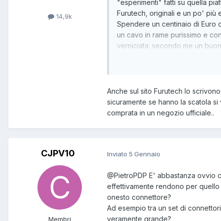
"esperimenti" fatti su quella pi
Furutech, originali e un po' più
14,9k
Spendere un centinaio di Euro o 
un cavo in rame purissimo e con 
verniciata: secondo me un buon
Importante è anche una buona sa
Mogami che io sappia fa solo ca
Neutrik, che trovo molto validi 
l'accoppiata Mogami-Neutrix e 
Anche sul sito Furutech lo scrivono
sicuramente se hanno la scatola si
comprata in un negozio ufficiale..
CJPV10
Inviato
5 Gennaio
@PietroPDP
E' abbastanza ovvio ch
effettivamente rendono per quello c
onesto connettore?
Ad esempio tra un set di connettor
veramente grande?
Membri