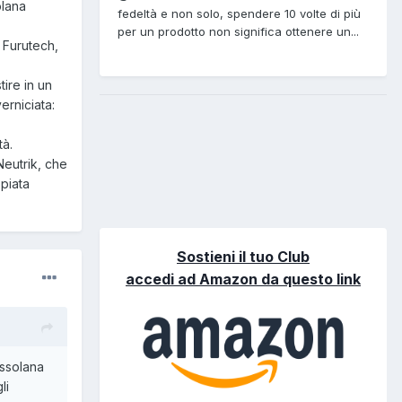
olana
fedeltà e non solo, spendere 10 volte di più
per un prodotto non significa ottenere un...
e Furutech,
ire in un
erniciata:
tà.
Neutrik, che
ppiata
Sostieni il tuo Club
accedi ad Amazon da questo link
ossolana
li