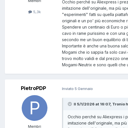
Membri
Occhio perché su Aliexpress i prez
imitazione dell'originale, ma più sp
5,3k
"esperimenti" fatti su quella piatt
originali e un po' più economiche r
Spendere un centinaio di Euro o più
cavo in rame purissimo e con una ge
secondo me un buon equilibrio di 
Importante è anche una buona salda
Mogami che io sappia fa solo cavi 
trovo molto validi e dal prezzo one
Mogami-Neutrix e sono quelli che 
PietroPDP
Inviato
5 Gennaio
Il 5/1/2026 at 16:07, Tronio h
Occhio perché su Aliexpress i p
imitazione dell'originale, ma più
Membri