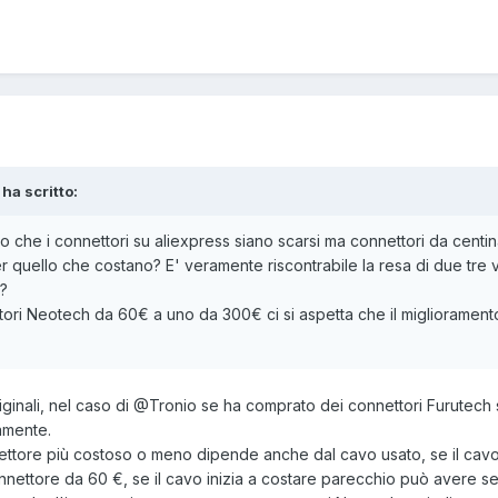
ha scritto:
 che i connettori su aliexpress siano scarsi ma connettori da centin
quello che costano? E' veramente riscontrabile la resa di due tre vo
?
tori Neotech da 60€ a uno da 300€ ci si aspetta che il migliorament
ginali, nel caso di
@Tronio
se ha comprato dei connettori Furutech 
amente.
nettore più costoso o meno dipende anche dal cavo usato, se il cavo 
nettore da 60 €, se il cavo inizia a costare parecchio può avere s