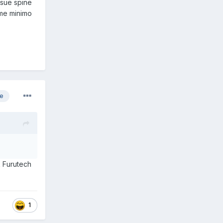
e sue spine
ome minimo
re
k Furutech
1