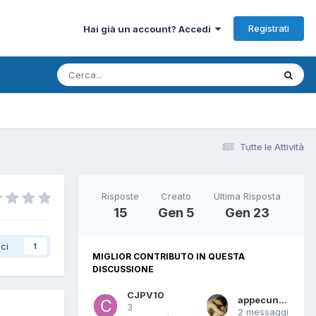
Registrati
Hai già un account? Accedi
Tutte le Attività
Risposte
Creato
Ultima Risposta
15
Gen 5
Gen 23
ci
1
MIGLIOR CONTRIBUTO IN QUESTA
DISCUSSIONE
CJPV10
appecundria
3
2 messaggi