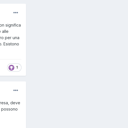
on significa
 alle
uro per una
o. Esistono
1
presa, deve
o, possono