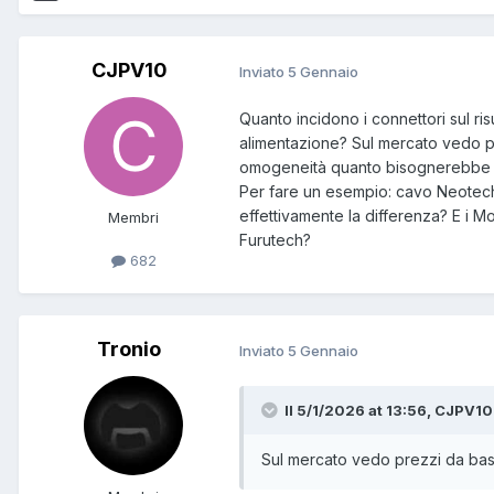
CJPV10
Inviato
5 Gennaio
Quanto incidono i connettori sul ri
alimentazione? Sul mercato vedo pre
omogeneità quanto bisognerebbe s
Per fare un esempio: cavo Neotec
effettivamente la differenza? E i 
Membri
Furutech?
682
Tronio
Inviato
5 Gennaio
Il 5/1/2026 at 13:56, CJPV10 
Sul mercato vedo prezzi da bassi