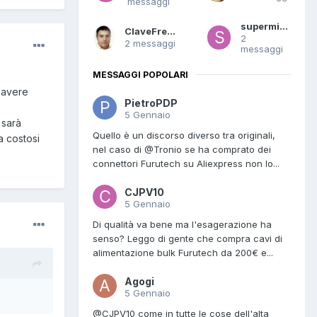
messaggi
supermike
ClaveFremen
2
2 messaggi
messaggi
MESSAGGI POPOLARI
r avere
PietroPDP
5 Gennaio
 sarà
Quello è un discorso diverso tra originali,
a costosi
nel caso di @Tronio se ha comprato dei
connettori Furutech su Aliexpress non lo...
CJPV10
5 Gennaio
Di qualità va bene ma l'esagerazione ha
senso? Leggo di gente che compra cavi di
alimentazione bulk Furutech da 200€ e...
Agogi
5 Gennaio
@CJPV10 come in tutte le cose dell'alta