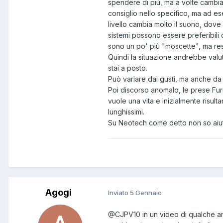
spendere di più, ma a volte cambia
consiglio nello specifico, ma ad e
livello cambia molto il suono, dove
sistemi possono essere preferibil
sono un po' più "moscette", ma res
Quindi la situazione andrebbe valu
stai a posto.
Può variare dai gusti, ma anche da
Poi discorso anomalo, le prese Fur
vuole una vita e inizialmente risu
lunghissimi.
Su Neotech come detto non so aiut
Agogi
Inviato
5 Gennaio
@CJPV10
in un video di qualche a