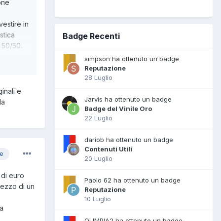
one
estire in
stica
Badge Recenti
 50/50.
alità.
simpson ha ottenuto un badge
ri
Reputazione
28 Luglio
prio con
inali e
Jarvis ha ottenuto un badge
la
Badge del Vinile Oro
22 Luglio
dariob ha ottenuto un badge
Contenuti Utili
re
20 Luglio
 di euro
Paolo 62 ha ottenuto un badge
rezzo di un
Reputazione
10 Luglio
ia
OLIMPIA2 ha ottenuto un badge