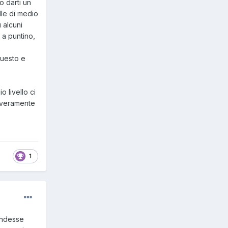
 darti un
lle di medio
 alcuni
 a puntino,
questo e
 livello ci
i veramente
1
tendesse