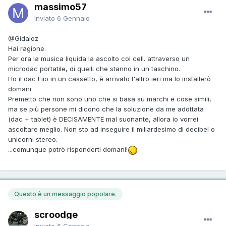
massimo57
Inviato
6 Gennaio
@
Gidaloz
Hai ragione.
Per ora la musica liquida la ascolto col cell. attraverso un
microdac portatile, di quelli che stanno in un taschino.
Ho il dac Fiio in un cassetto, è arrivato l'altro ieri ma lo installerò
domani.
Premetto che non sono uno che si basa su marchi e cose simili,
ma se più persone mi dicono che la soluzione da me adottata
(dac + tablet) è DECISAMENTE mal suonante, allora io vorrei
ascoltare meglio. Non sto ad inseguire il miliardesimo di decibel o
unicorni stereo.
...comunque potrò risponderti domani!
Questo è un messaggio popolare.
scroodge
Inviato
6 Gennaio