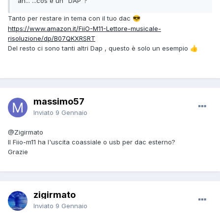
ah... ...cos'è un "DAP"?
Tanto per restare in tema con il tuo dac
😎
https://www.amazon.it/FiiO-M11-Lettore-musicale-
risoluzione/dp/B07QKXRSRT
Del resto ci sono tanti altri Dap , questo è solo un esempio
👍
massimo57
Inviato
9 Gennaio
@Zigirmato
Il Fiio-m11 ha l'uscita coassiale o usb per dac esterno?
Grazie
zigirmato
Inviato
9 Gennaio