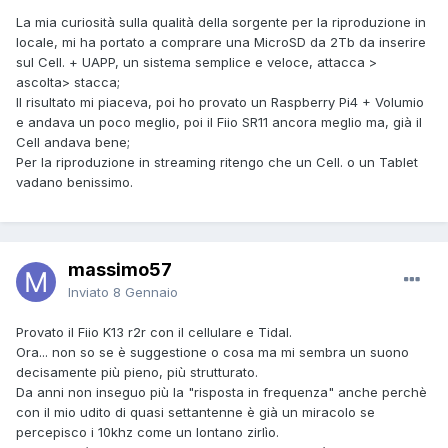
La mia curiosità sulla qualità della sorgente per la riproduzione in
locale, mi ha portato a comprare una MicroSD da 2Tb da inserire
sul Cell. + UAPP, un sistema semplice e veloce, attacca >
ascolta> stacca;
Il risultato mi piaceva, poi ho provato un Raspberry Pi4 + Volumio
e andava un poco meglio, poi il Fiio SR11 ancora meglio ma, già il
Cell andava bene;
Per la riproduzione in streaming ritengo che un Cell. o un Tablet
vadano benissimo.
massimo57
Inviato
8 Gennaio
Provato il Fiio K13 r2r con il cellulare e Tidal.
Ora... non so se è suggestione o cosa ma mi sembra un suono
decisamente più pieno, più strutturato.
Da anni non inseguo più la "risposta in frequenza" anche perchè
con il mio udito di quasi settantenne è già un miracolo se
percepisco i 10khz come un lontano zirlìo.