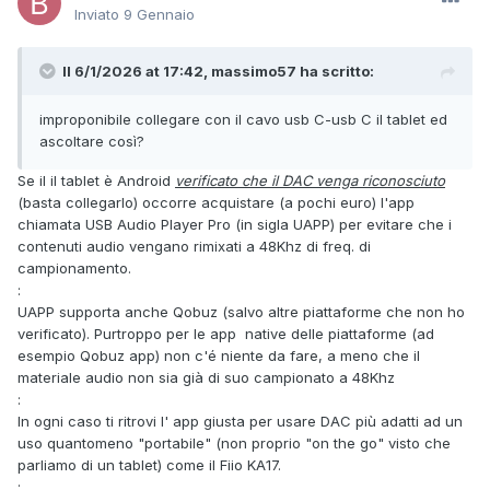
Inviato
9 Gennaio
Il 6/1/2026 at 17:42, massimo57 ha scritto:
improponibile collegare con il cavo usb C-usb C il tablet ed
ascoltare così?
Se il il tablet è Android
verificato che il DAC venga riconosciuto
(basta collegarlo) occorre acquistare (a pochi euro) l'app
chiamata USB Audio Player Pro (in sigla UAPP) per evitare che i
contenuti audio vengano rimixati a 48Khz di freq. di
campionamento.
:
UAPP supporta anche Qobuz (salvo altre piattaforme che non ho
verificato). Purtroppo per le app native delle piattaforme (ad
esempio Qobuz app) non c'é niente da fare, a meno che il
materiale audio non sia già di suo campionato a 48Khz
:
In ogni caso ti ritrovi l' app giusta per usare DAC più adatti ad un
uso quantomeno "portabile" (non proprio "on the go" visto che
parliamo di un tablet) come il Fiio KA17.
: