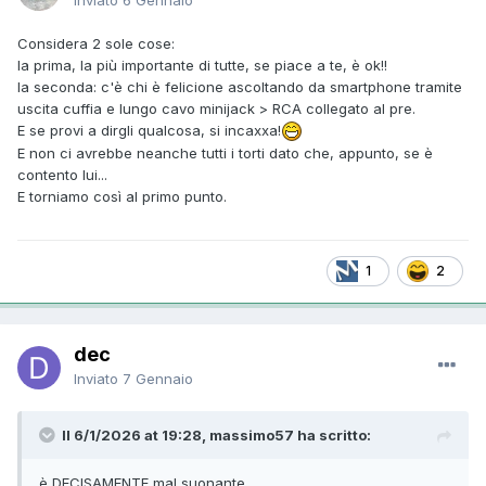
Considera 2 sole cose:
la prima, la più importante di tutte, se piace a te, è ok!!
la seconda: c'è chi è felicione ascoltando da smartphone tramite
uscita cuffia e lungo cavo minijack > RCA collegato al pre.
E se provi a dirgli qualcosa, si incaxxa!
E non ci avrebbe neanche tutti i torti dato che, appunto, se è
contento lui...
E torniamo così al primo punto.
1
2
dec
Inviato
7 Gennaio
Il 6/1/2026 at 19:28, massimo57 ha scritto:
è DECISAMENTE mal suonante