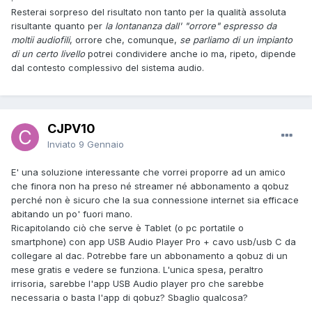
Resterai sorpreso del risultato non tanto per la qualità assoluta
risultante quanto per
la lontananza dall' "orrore" espresso da
moltii audiofili
, orrore che, comunque,
se parliamo di un impianto
di un certo livello
potrei condividere anche io ma, ripeto, dipende
dal contesto complessivo del sistema audio.
CJPV10
Inviato
9 Gennaio
E' una soluzione interessante che vorrei proporre ad un amico
che finora non ha preso né streamer né abbonamento a qobuz
perché non è sicuro che la sua connessione internet sia efficace
abitando un po' fuori mano.
Ricapitolando ciò che serve è Tablet (o pc portatile o
smartphone) con app USB Audio Player Pro + cavo usb/usb C da
collegare al dac. Potrebbe fare un abbonamento a qobuz di un
mese gratis e vedere se funziona. L'unica spesa, peraltro
irrisoria, sarebbe l'app USB Audio player pro che sarebbe
necessaria o basta l'app di qobuz? Sbaglio qualcosa?