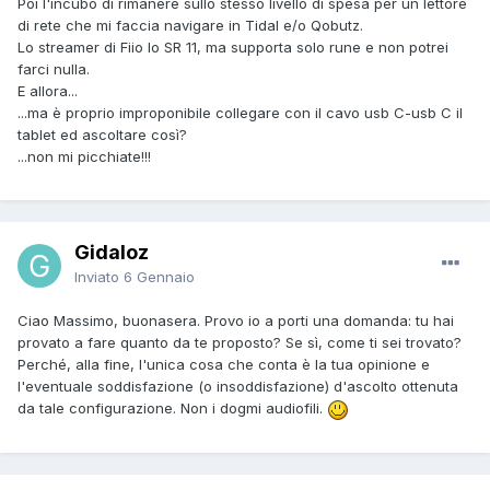
Poi l'incubo di rimanere sullo stesso livello di spesa per un lettore
di rete che mi faccia navigare in Tidal e/o Qobutz.
Lo streamer di Fiio lo SR 11, ma supporta solo rune e non potrei
farci nulla.
E allora...
...ma è proprio improponibile collegare con il cavo usb C-usb C il
tablet ed ascoltare così?
...non mi picchiate!!!
Gidaloz
Inviato
6 Gennaio
Ciao Massimo, buonasera. Provo io a porti una domanda: tu hai
provato a fare quanto da te proposto? Se sì, come ti sei trovato?
Perché, alla fine, l'unica cosa che conta è la tua opinione e
l'eventuale soddisfazione (o insoddisfazione) d'ascolto ottenuta
da tale configurazione. Non i dogmi audiofili.