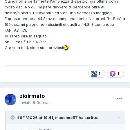
Quindinon è certamente l'ampiezza di spettro, già ottima con il
micro dac. No qui mi pare davvero di percepire oltre al
destra/sinistra, un avanti/dietro ed una ricchezza maggiori.
E questo anche a 44.8khz di campionamento. Nei brani "Hi-Res" a
196khz... mi paiono non dissimili di quelli a 44.8. E comunque
FANTASTICI.
Vi saprò dire in seguito.
ah... ...cos'è un "DAP"?
Grazie a tutti, siete stati preziosi
1
1
zigirmato
Inviato
8 Gennaio
Il 8/1/2026 at 19:41, massimo57 ha scritto: