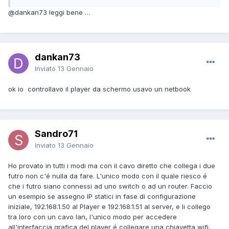
@dankan73
leggi bene …
dankan73
Inviato
13 Gennaio
ok io controllavo il player da schermo usavo un netbook
Sandro71
Inviato
13 Gennaio
Ho provato in tutti i modi ma con il cavo diretto che collega i due
futro non c'é nulla da fare. L'unico modo con il quale riesco é
che i futro siano connessi ad uno switch o ad un router. Faccio
un esempio se assegno IP statici in fase di configurazione
iniziale, 192.168.1.50 al Player e 192.168.1.51 al server, e li collego
tra loro con un cavo lan, l'unico modo per accedere
all'interfaccia grafica del player é collegare una chiavetta wifi,