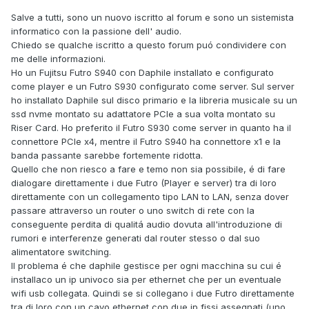
Salve a tutti, sono un nuovo iscritto al forum e sono un sistemista
informatico con la passione dell' audio.
Chiedo se qualche iscritto a questo forum puó condividere con
me delle informazioni.
Ho un Fujitsu Futro S940 con Daphile installato e configurato
come player e un Futro S930 configurato come server. Sul server
ho installato Daphile sul disco primario e la libreria musicale su un
ssd nvme montato su adattatore PCIe a sua volta montato su
Riser Card. Ho preferito il Futro S930 come server in quanto ha il
connettore PCIe x4, mentre il Futro S940 ha connettore x1 e la
banda passante sarebbe fortemente ridotta.
Quello che non riesco a fare e temo non sia possibile, é di fare
dialogare direttamente i due Futro (Player e server) tra di loro
direttamente con un collegamento tipo LAN to LAN, senza dover
passare attraverso un router o uno switch di rete con la
conseguente perdita di qualitá audio dovuta all'introduzione di
rumori e interferenze generati dal router stesso o dal suo
alimentatore switching.
Il problema é che daphile gestisce per ogni macchina su cui é
installaco un ip univoco sia per ethernet che per un eventuale
wifi usb collegata. Quindi se si collegano i due Futro direttamente
tra di loro con un cavo ethernet con due ip fissi assegnati (uno