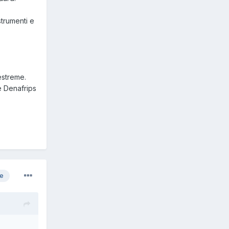
trumenti e
estreme.
e Denafrips
re