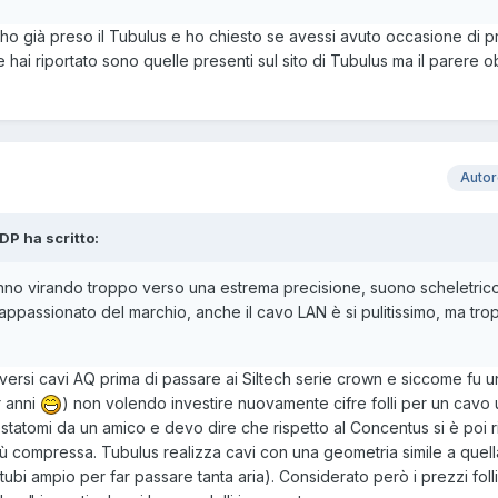
ho già preso il Tubulus e ho chiesto se avessi avuto occasione di 
 hai riportato sono quelle presenti sul sito di Tubulus ma il parere ob
Auto
DP ha scritto:
nno virando troppo verso una estrema precisione, suono scheletric
appassionato del marchio, anche il cavo LAN è si pulitissimo, ma tr
versi cavi AQ prima di passare ai Siltech serie crown e siccome fu 
r anni
) non volendo investire nuovamente cifre folli per un cavo 
statomi da un amico e devo dire che rispetto al Concentus si è poi r
 compressa. Tubulus realizza cavi con una geometria simile a quell
tubi ampio per far passare tanta aria). Considerato però i prezzi foll