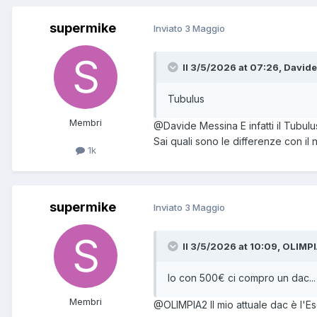
supermike
Inviato
3 Maggio
Il 3/5/2026 at 07:26, Davide
Tubulus
Membri
@Davide Messina
E infatti il Tub
Sai quali sono le differenze con il
1k
supermike
Inviato
3 Maggio
Il 3/5/2026 at 10:09, OLIMPI
Io con 500€ ci compro un dac...
Membri
@OLIMPIA2
Il mio attuale dac è l'