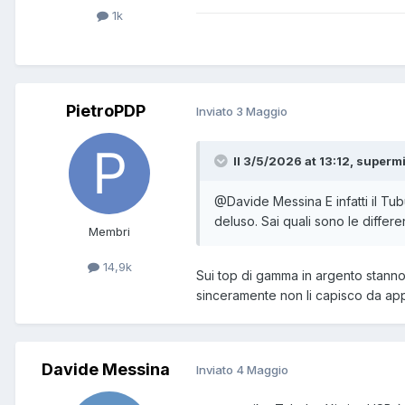
1k
PietroPDP
Inviato
3 Maggio
Il 3/5/2026 at 13:12, supermi
@Davide Messina
E infatti il 
deluso. Sai quali sono le differ
Membri
14,9k
Sui top di gamma in argento stann
sinceramente non li capisco da appa
Davide Messina
Inviato
4 Maggio