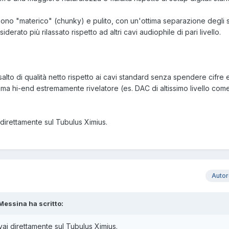
no "materico" (chunky) e pulito, con un'ottima separazione degli s
erato più rilassato rispetto ad altri cavi audiophile di pari livello.
salto di qualità netto rispetto ai cavi standard senza spendere cifre 
tema hi-end estremamente rivelatore (es. DAC di altissimo livello com
irettamente sul Tubulus Ximius.
Auto
Messina ha scritto:
i direttamente sul Tubulus Ximius.