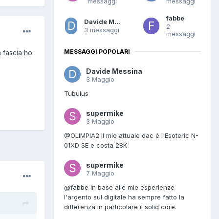
messaggi
messaggi
fabbe
Davide Messina
2
3 messaggi
messaggi
MESSAGGI POPOLARI
 fascia ho
Davide Messina
3 Maggio
Tubulus
supermike
3 Maggio
@OLIMPIA2 Il mio attuale dac è l'Esoteric N-
01XD SE e costa 28K
supermike
7 Maggio
@fabbe In base alle mie esperienze
l'argento sul digitale ha sempre fatto la
differenza in particolare il solid core.