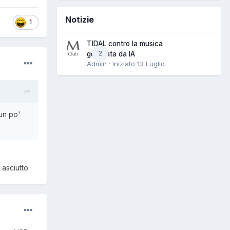
Notizie
1
TIDAL contro la musica
2
generata da IA
Admin · Iniziato
13 Luglio
un po'
asciutto.