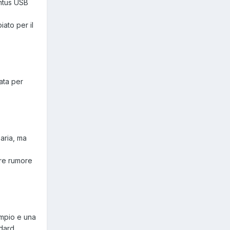
entus USB
iato per il
zata per
aria, ma
ire rumore
mpio e una
dard.