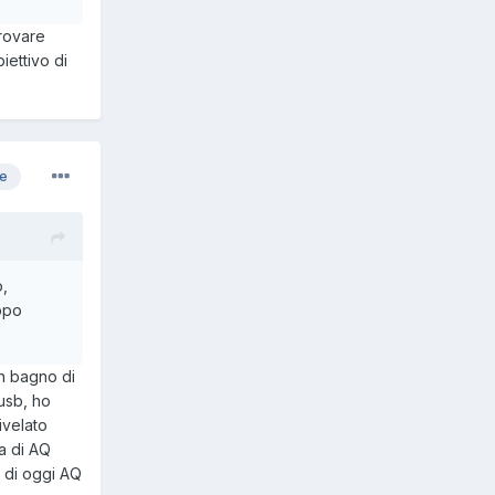
provare
iettivo di
re
o,
oppo
un bagno di
usb, ho
ivelato
a di AQ
i di oggi AQ