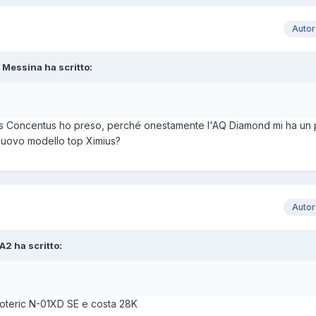
Auto
 Messina ha scritto:
ulus Concentus ho preso, perché onestamente l'AQ Diamond mi ha un 
 nuovo modello top Ximius?
Auto
A2 ha scritto:
Esoteric N-01XD SE e costa 28K