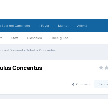
a Sala del Caminetto
Il Foyer
Market
Attività
te
Staff
Classifica
Linee guida
oquest Diamond e Tubulus Concentus
bulus Concentus
Condividi
Segua