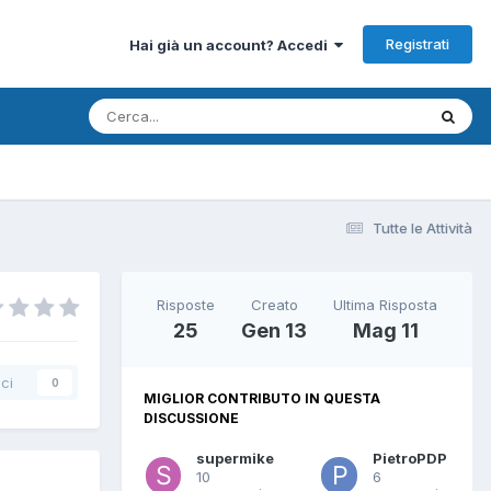
Registrati
Hai già un account? Accedi
Tutte le Attività
Risposte
Creato
Ultima Risposta
25
Gen 13
Mag 11
ci
0
MIGLIOR CONTRIBUTO IN QUESTA
DISCUSSIONE
supermike
PietroPDP
10
6