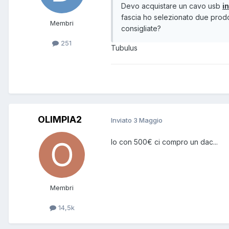
Devo acquistare un cavo usb
i
fascia ho selezionato due prod
Membri
consigliate?
251
Tubulus
OLIMPIA2
Inviato
3 Maggio
Io con 500€ ci compro un dac...
Membri
14,5k