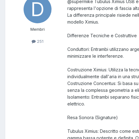
@supermike
Tubulus Ximius USB è i
rappresenta l'opzione di fascia alt
La differenza principale risiede ne
modello Ximius.
Membri
Differenze Tecniche e Costruttive
251
Conduttori: Entrambi utilizzano arge
minimizzare le interferenze.
Costruzione Ximius: Utilizza la tec
individualmente dall'aria in una stru
Costruzione Concentus: Si basa su c
senza la complessa geometria a eli
Isolamento: Entrambi separano fisic
elettrico.
Resa Sonora (Signature)
Tubulus Ximius: Descritto come es
gamma bassa potente e definita. Off