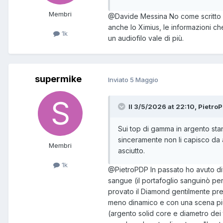
Membri
@Davide Messina
No come scritto 
anche lo Ximius, le informazioni che
1k
un audiofilo vale di più.
supermike
Inviato
5 Maggio
Il 3/5/2026 at 22:10, PietroP
Sui top di gamma in argento sta
sinceramente non li capisco da 
Membri
asciutto.
1k
@PietroPDP
In passato ho avuto di
sangue (il portafoglio sanguinò pe
provato il Diamond gentilmente pre
meno dinamico e con una scena più
(argento solid core e diametro dei 