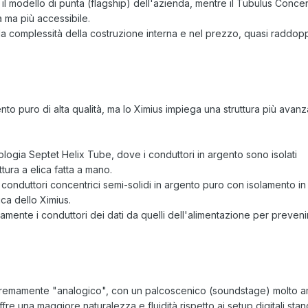
l modello di punta (flagship) dell'azienda, mentre il Tubulus Conc
a ma più accessibile.
lla complessità della costruzione interna e nel prezzo, quasi raddopp
nto puro di alta qualità, ma lo Ximius impiega una struttura più avan
nologia Septet Helix Tube, dove i conduttori in argento sono isolati
ttura a elica fatta a mano.
onduttori concentrici semi-solidi in argento puro con isolamento in 
ca dello Ximius.
amente i conduttori dei dati da quelli dell'alimentazione per preven
tremamente "analogico", con un palcoscenico (soundstage) molto a
re una maggiore naturalezza e fluidità rispetto ai setup digitali stan