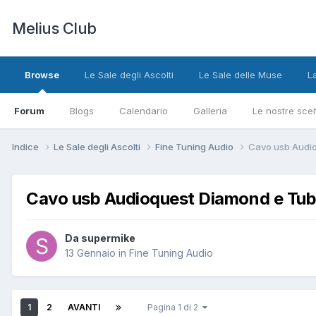
Melius Club
Browse
Le Sale degli Ascolti
Le Sale delle Muse
L
Forum
Blogs
Calendario
Galleria
Le nostre scel
Indice
Le Sale degli Ascolti
Fine Tuning Audio
Cavo usb Audi
Cavo usb Audioquest Diamond e Tu
Da supermike
13 Gennaio
in
Fine Tuning Audio
1
2
AVANTI
Pagina 1 di 2