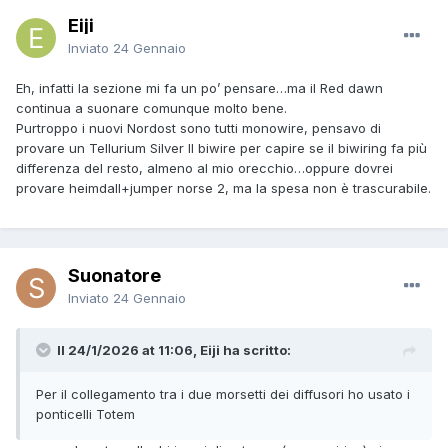
Eiji
Inviato
24 Gennaio
Eh, infatti la sezione mi fa un po’ pensare…ma il Red dawn
continua a suonare comunque molto bene.
Purtroppo i nuovi Nordost sono tutti monowire, pensavo di
provare un Tellurium Silver II biwire per capire se il biwiring fa più
differenza del resto, almeno al mio orecchio…oppure dovrei
provare heimdall+jumper norse 2, ma la spesa non è trascurabile.
Suonatore
Inviato
24 Gennaio
Il 24/1/2026 at 11:06, Eiji ha scritto:
Per il collegamento tra i due morsetti dei diffusori ho usato i
ponticelli Totem