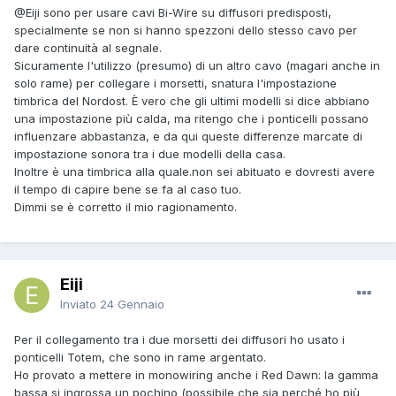
@Eiji
sono per usare cavi Bi-Wire su diffusori predisposti,
specialmente se non si hanno spezzoni dello stesso cavo per
dare continuità al segnale.
Sicuramente l'utilizzo (presumo) di un altro cavo (magari anche in
solo rame) per collegare i morsetti, snatura l'impostazione
timbrica del Nordost. È vero che gli ultimi modelli si dice abbiano
una impostazione più calda, ma ritengo che i ponticelli possano
influenzare abbastanza, e da qui queste differenze marcate di
impostazione sonora tra i due modelli della casa.
Inoltre è una timbrica alla quale.non sei abituato e dovresti avere
il tempo di capire bene se fa al caso tuo.
Dimmi se è corretto il mio ragionamento.
Eiji
Inviato
24 Gennaio
Per il collegamento tra i due morsetti dei diffusori ho usato i
ponticelli Totem, che sono in rame argentato.
Ho provato a mettere in monowiring anche i Red Dawn: la gamma
bassa si ingrossa un pochino (possibile che sia perché ho più