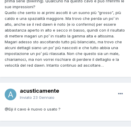
prima serie (biwiring). Qualcuno ha questo cavo e può riferirmi le
sue impressioni?
Quello che sento io ai primi ascolti è un suono più “grosso”, più
caldo e una spazialità maggiore. Ma trovo che perda un po’ in
alto, anche se il red dawn è noto (e io confermo) per essere
abbastanza aperto in alto e secco in basso, quindi con il risultato
di mettere magari un po’ in risalto la gamma alta e altissima.
Magari adesso sto ascoltando tutto più bilanciato, ma trovo che
alcuni dettagli siano un po’ più nascosti e che tutto abbia una
impostazione un po’ più rilassata. Non che questo sia un male,
chiariamoci, ma non vorrei rischiare di perdere il dettaglio e la
velocità del red dawn. Intanto continuo ad ascoltare…
acusticamente
Inviato
23 Gennaio
@Eiji
il cavo è nuovo o usato ?