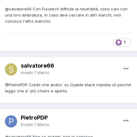
@salvatore66
Con Furutech difficile la neutralità, sono cavi con
una loro ambratura, in caso devi cercare in altri marchi, non
conosco l'altro marchio.
1
salvatore66
Inviato
1 Marzo
@PietroPDP
Credo che andro' su Oyaide black mamba v2 perché
leggo che e' più chiaro e aperto.
PietroPDP
Inviato
1 Marzo
@salvatore66
Non so aiutarti, non lo conosco.