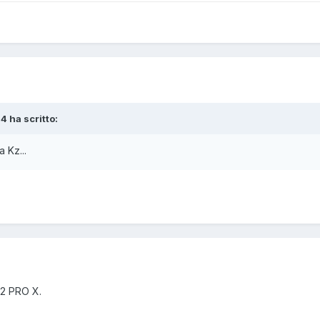
4 ha scritto:
 Kz...
12 PRO X.