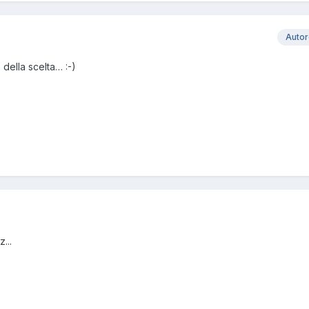
Auto
della scelta… :-)
...