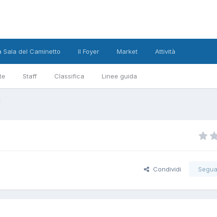
a Sala del Caminetto
Il Foyer
Market
Attività
te
Staff
Classifica
Linee guida
M
Condividi
Segua