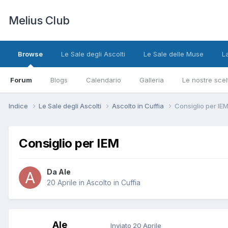
Melius Club
Browse
Le Sale degli Ascolti
Le Sale delle Muse
L
Forum
Blogs
Calendario
Galleria
Le nostre scel
Indice
Le Sale degli Ascolti
Ascolto in Cuffia
Consiglio per IE
Consiglio per IEM
Da Ale
20 Aprile
in
Ascolto in Cuffia
Ale
Inviato
20 Aprile