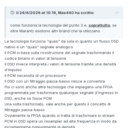
Il 24/4/2026 at 10:18, Max440 ha scritto:
come funziona la tecnologia del punto 3 e,
soprattutto
, se
oltre Marantz esistono altri brand che la utilizzano.
La tecnologia funziona "quasi" da sola in quanto un flusso DSD
nativo è un "quasi" segnale analogico
Il PCM si basa sulla ricostruzione del segnale trasformando il
codice binario in valori di tensione
Il DSD invece interpreta i valori di tensione tramite una densità
d'impulso
Il PCM necessita di un processore
Il DSD con un filtraggio passa-basso riesce a convertire
Poi ci sono anche altre tecnologie che impiegano una FPGA
programmata per trasformare qualunque segnale d'ingresso in
DSD...anche se fosse PCM
Una volta trasformato, vale anche per questo il concetto di
filtraggio passa-basso
Ovviamente la FPGA quando si tratta di trasformare lo stream
PCM in DSD opera un resampler ad alta frequenza in modo da
incrementarne notevolmente la densità