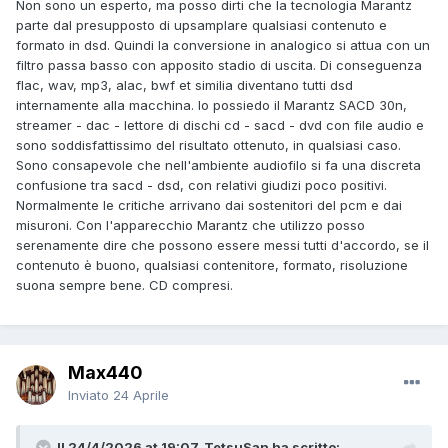
Non sono un esperto, ma posso dirti che la tecnologia Marantz
parte dal presupposto di upsamplare qualsiasi contenuto e
formato in dsd. Quindi la conversione in analogico si attua con un
filtro passa basso con apposito stadio di uscita. Di conseguenza
flac, wav, mp3, alac, bwf et similia diventano tutti dsd
internamente alla macchina. Io possiedo il Marantz SACD 30n,
streamer - dac - lettore di dischi cd - sacd - dvd con file audio e
sono soddisfattissimo del risultato ottenuto, in qualsiasi caso.
Sono consapevole che nell'ambiente audiofilo si fa una discreta
confusione tra sacd - dsd, con relativi giudizi poco positivi.
Normalmente le critiche arrivano dai sostenitori del pcm e dai
misuroni. Con l'apparecchio Marantz che utilizzo posso
serenamente dire che possono essere messi tutti d'accordo, se il
contenuto è buono, qualsiasi contenitore, formato, risoluzione
suona sempre bene. CD compresi.
Max440
Inviato
24 Aprile
Il 24/4/2026 at 19:07, TetsuSan ha scritto: