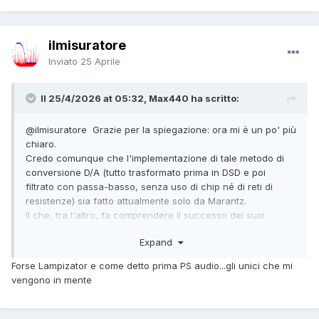
ilmisuratore
Inviato
25 Aprile
Il 25/4/2026 at 05:32, Max440 ha scritto:
@ilmisuratore
Grazie per la spiegazione: ora mi è un po' più
chiaro.
Credo comunque che l'implementazione di tale metodo di
conversione D/A (tutto trasformato prima in DSD e poi
filtrato con passa-basso, senza uso di chip né di reti di
resistenze) sia fatto attualmente solo da Marantz.
Il che, tra l'altro, fa comprendere il successo dei suoi
prodotti recenti, che sono assai ben quotati dalla critica
Expand
internazionale e, soprattutto, dagli appassionati che li
hanno inseriti nei loro sistemi.
Forse Lampizator e come detto prima PS audio...gli unici che mi
vengono in mente