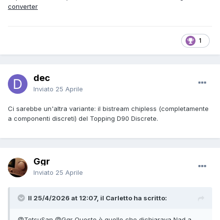
converter
1
dec
Inviato
25 Aprile
Ci sarebbe un'altra variante: il bistream chipless (completamente
a componenti discreti) del Topping D90 Discrete.
Ggr
Inviato
25 Aprile
Il 25/4/2026 at 12:07, il Carletto ha scritto:
@TetsuSan
@Ggr
Questo è quello che dichiarava Nad a