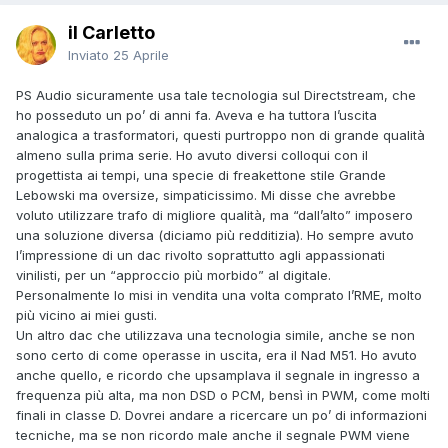
il Carletto
Inviato
25 Aprile
PS Audio sicuramente usa tale tecnologia sul Directstream, che
ho posseduto un po’ di anni fa. Aveva e ha tuttora l’uscita
analogica a trasformatori, questi purtroppo non di grande qualità
almeno sulla prima serie. Ho avuto diversi colloqui con il
progettista ai tempi, una specie di freakettone stile Grande
Lebowski ma oversize, simpaticissimo. Mi disse che avrebbe
voluto utilizzare trafo di migliore qualità, ma “dall’alto” imposero
una soluzione diversa (diciamo più redditizia). Ho sempre avuto
l’impressione di un dac rivolto soprattutto agli appassionati
vinilisti, per un “approccio più morbido” al digitale.
Personalmente lo misi in vendita una volta comprato l’RME, molto
più vicino ai miei gusti.
Un altro dac che utilizzava una tecnologia simile, anche se non
sono certo di come operasse in uscita, era il Nad M51. Ho avuto
anche quello, e ricordo che upsamplava il segnale in ingresso a
frequenza più alta, ma non DSD o PCM, bensì in PWM, come molti
finali in classe D. Dovrei andare a ricercare un po’ di informazioni
tecniche, ma se non ricordo male anche il segnale PWM viene