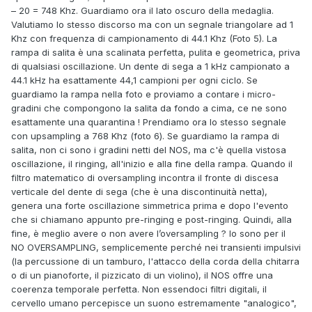
– 20 = 748 Khz. Guardiamo ora il lato oscuro della medaglia.
Valutiamo lo stesso discorso ma con un segnale triangolare ad 1
Khz con frequenza di campionamento di 44.1 Khz (Foto 5). La
rampa di salita è una scalinata perfetta, pulita e geometrica, priva
di qualsiasi oscillazione. Un dente di sega a 1 kHz campionato a
44.1 kHz ha esattamente 44,1 campioni per ogni ciclo. Se
guardiamo la rampa nella foto e proviamo a contare i micro-
gradini che compongono la salita da fondo a cima, ce ne sono
esattamente una quarantina ! Prendiamo ora lo stesso segnale
con upsampling a 768 Khz (foto 6). Se guardiamo la rampa di
salita, non ci sono i gradini netti del NOS, ma c'è quella vistosa
oscillazione, il ringing, all'inizio e alla fine della rampa. Quando il
filtro matematico di oversampling incontra il fronte di discesa
verticale del dente di sega (che è una discontinuità netta),
genera una forte oscillazione simmetrica prima e dopo l'evento
che si chiamano appunto pre-ringing e post-ringing. Quindi, alla
fine, è meglio avere o non avere l’oversampling ? Io sono per il
NO OVERSAMPLING, semplicemente perché nei transienti impulsivi
(la percussione di un tamburo, l'attacco della corda della chitarra
o di un pianoforte, il pizzicato di un violino), il NOS offre una
coerenza temporale perfetta. Non essendoci filtri digitali, il
cervello umano percepisce un suono estremamente "analogico",