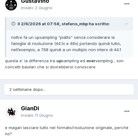
Gustavino
Inviato
2 Giugno
Il 2/6/2026 at 07:58, stefano_mbp ha scritto:
noltre fa un upsampling “piatto” senza considerare le
famiglie di risoluzione (44.1x e 48x) portando quindi tutto,
nell’esempio, a 768 quindi a un multiplo non intero di 44.1
questa e' la differenza tra
up
sampling ed
over
sempling , son
concetti basilari che si dovrebberoi conoscere
2 settimane dopo...
GianDi
Inviato
11 Giugno
e magari lasciare tutto nel formato/risoluzione originale, perchè
no?