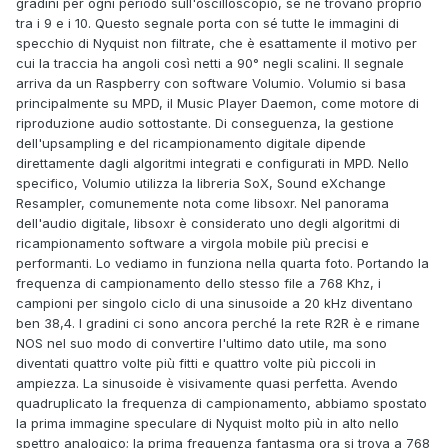
gradini per ogni periodo sull'oscilloscopio, se ne trovano proprio
tra i 9 e i 10. Questo segnale porta con sé tutte le immagini di
specchio di Nyquist non filtrate, che è esattamente il motivo per
cui la traccia ha angoli così netti a 90° negli scalini. Il segnale
arriva da un Raspberry con software Volumio. Volumio si basa
principalmente su MPD, il Music Player Daemon, come motore di
riproduzione audio sottostante. Di conseguenza, la gestione
dell'upsampling e del ricampionamento digitale dipende
direttamente dagli algoritmi integrati e configurati in MPD. Nello
specifico, Volumio utilizza la libreria SoX, Sound eXchange
Resampler, comunemente nota come libsoxr. Nel panorama
dell'audio digitale, libsoxr è considerato uno degli algoritmi di
ricampionamento software a virgola mobile più precisi e
performanti. Lo vediamo in funziona nella quarta foto. Portando la
frequenza di campionamento dello stesso file a 768 Khz, i
campioni per singolo ciclo di una sinusoide a 20 kHz diventano
ben 38,4. I gradini ci sono ancora perché la rete R2R è e rimane
NOS nel suo modo di convertire l'ultimo dato utile, ma sono
diventati quattro volte più fitti e quattro volte più piccoli in
ampiezza. La sinusoide è visivamente quasi perfetta. Avendo
quadruplicato la frequenza di campionamento, abbiamo spostato
la prima immagine speculare di Nyquist molto più in alto nello
spettro analogico; la prima frequenza fantasma ora si trova a 768