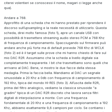
citerei volentieri se conoscessi il nome, magari ci legge anche
qua).
Andare a 768.
Approfitto di una scheda che mi hanno prestato per riprendere il
discorso sull’upsampling e la reale necessità di utilizzarlo. Questa
scheda, direi molto famosa (foto 1), apre un canale USB con
possibilità di trasmettere streaming audio stereo PCM a 768 Khz
di frequenza di campionamento. Spacciugando sul firmware può
andare anche più forte ma di default prevede 768 Khz di WCLK
(foto 2) ed è il target sulle prove che mi hanno chiesto di fare sul
mio DAC R2R. Assumiamo che la scheda a livello digitale sia
completamente trasparente. I bit che trasmettiamo sono quelli che
arrivano al DAC. Bene, vi mostro le due facce della stessa
medaglia. Prima la faccia bella. Mandiamo al DAC un segnale
sinusoidale a 20 Khz a 0db con frequenza di campionamento di
192 Khz, tipica del mondo HI-RES (foto 3). All’uscita delle R2R,
prima del filtro analogico, vediamo la classica sinusoide "a
gradini" tipica di un DAC R2R discreto che lavora senza filtri
digitali di interpolazione a monte. Con una frequenza
fondamentale di 20 Khz e una frequenza di campionamento a 192
Khz, abbiamo esattamente 9,6 campioni per ciclo. Se contiamo i