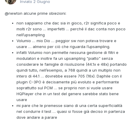
Inviato
2 Giugno
@newton
alcune prime obiezioni:
non sappiamo che dac sia in gioco, r2r significa poco e
molti r2r sono … imperfetti … perché il dac conta non poco
nell’upsampling
Volumio … mio Dio … peggior sw non poteva trovare e
usare … almeno per ciò che riguarda l’upsampling.
infatti Volumio non permette nessuna gestione di filtri e
modulatori e inoltre fa un upsampling “piatto” senza
considerare le famiglie di risoluzione (44.1x e 48x) portando
quindi tutto, nell’esempio, a 768 quindi a un multiplo non
intero di 44.1 … dovrebbe essere 705 (16x). Daphile con il
plugin C-3PO è decisamente più evoluto e performante
soprattutto sul PCM … se proprio non si vuole usare
HQPlayer che in un test del genere sarebbe stato bene
usare
mi pare che le premesse siano di una certa superficialità
nel condurre il test … quasi si fosse già deciso in partenza
dove andare a parare