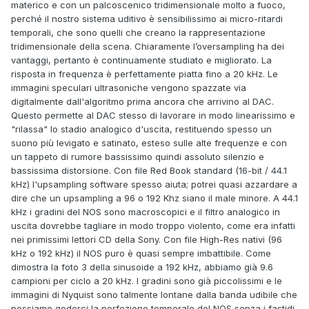
materico e con un palcoscenico tridimensionale molto a fuoco,
perché il nostro sistema uditivo è sensibilissimo ai micro-ritardi
temporali, che sono quelli che creano la rappresentazione
tridimensionale della scena. Chiaramente l’oversampling ha dei
vantaggi, pertanto è continuamente studiato e migliorato. La
risposta in frequenza è perfettamente piatta fino a 20 kHz. Le
immagini speculari ultrasoniche vengono spazzate via
digitalmente dall'algoritmo prima ancora che arrivino al DAC.
Questo permette al DAC stesso di lavorare in modo linearissimo e
"rilassa" lo stadio analogico d'uscita, restituendo spesso un
suono più levigato e satinato, esteso sulle alte frequenze e con
un tappeto di rumore bassissimo quindi assoluto silenzio e
bassissima distorsione. Con file Red Book standard (16-bit / 44.1
kHz) l'upsampling software spesso aiuta; potrei quasi azzardare a
dire che un upsampling a 96 o 192 Khz siano il male minore. A 44.1
kHz i gradini del NOS sono macroscopici e il filtro analogico in
uscita dovrebbe tagliare in modo troppo violento, come era infatti
nei primissimi lettori CD della Sony. Con file High-Res nativi (96
kHz o 192 kHz) il NOS puro è quasi sempre imbattibile. Come
dimostra la foto 3 della sinusoide a 192 kHz, abbiamo già 9.6
campioni per ciclo a 20 kHz. I gradini sono già piccolissimi e le
immagini di Nyquist sono talmente lontane dalla banda udibile che
possiamo goderci la perfezione temporale del NOS senza i fastidi