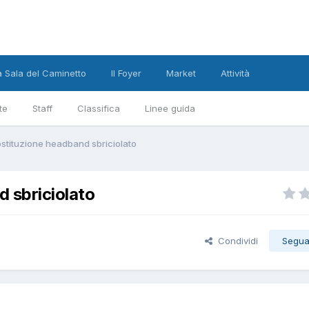
a Sala del Caminetto
Il Foyer
Market
Attività
te
Staff
Classifica
Linee guida
stituzione headband sbriciolato
 sbriciolato
Condividi
Segua