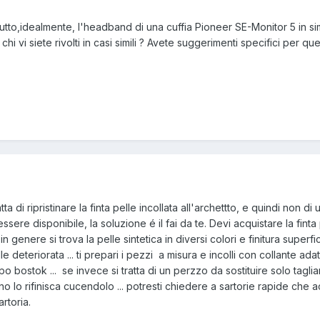
tutto,idealmente, l'headband di una cuffia Pioneer SE-Monitor 5 in si
i vi siete rivolti in casi simili ? Avete suggerimenti specifici per que
ta di ripristinare la finta pelle incollata all'archettto, e quindi non di
sere disponibile, la soluzione é il fai da te. Devi acquistare la finta
 genere si trova la pelle sintetica in diversi colori e finitura superfi
e deteriorata ... ti prepari i pezzi a misura e incolli con collante adat
ipo bostok ... se invece si tratta di un perzzo da sostituire solo tagli
 lo rifinisca cucendolo ... potresti chiedere a sartorie rapide che 
artoria.