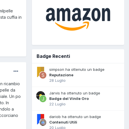
milpelle
sta cuffia in
Badge Recenti
simpson ha ottenuto un badge
Reputazione
28 Luglio
 un ricambio
 pelle da
Jarvis ha ottenuto un badge
ciale. Un po
Badge del Vinile Oro
to. In
22 Luglio
andolo a
accorciano
dariob ha ottenuto un badge
Contenuti Utili
20 Luglio