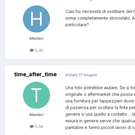
Ciao ho necessità di sostituire del 
ormai completamente sbriciolato. A ch
particolare?
Membri
5,3k
time_after_time
Inviato
17 Giugno
Una foto potrebbe aiutare. Se si trat
originale o aftermarket che possa es
una fornitura per tappezzieri dove in
di pazienza per scollare la finta pell
genere si usa quello a contatto ... t
Membri
misura in genere serve che qualcuno
5,5k
pantaloni e fanno piccoli lavori di s