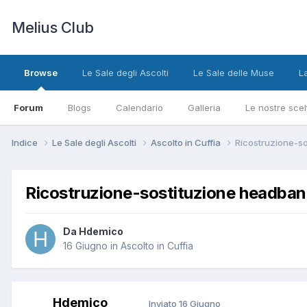
Melius Club
Browse
Le Sale degli Ascolti
Le Sale delle Muse
L
Forum
Blogs
Calendario
Galleria
Le nostre scel
Indice
Le Sale degli Ascolti
Ascolto in Cuffia
Ricostruzione-so
Ricostruzione-sostituzione headband
Da Hdemico
16 Giugno
in
Ascolto in Cuffia
Hdemico
Inviato
16 Giugno