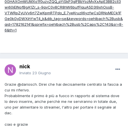
0GHAXOmWUMXo1f0uzvZQQ_pYiSkP3gIFBbYozMyXxApE3BB2clI3
wj60jEINofBgA1Zr_s-9qvC0v8CR8hW6bufFlquA5D3I9xhOssB-
VTWRpZyUVv6rt7ZwKpmRTPdo_E.7yeKruzll6yzfwCsDRNsMECk1F
Ge0kGyDWXjhYwT4_k&dib_tag=se&keywords=oehlbach%2Busb&
qid=1782162141&sprefix=oehlbach%2Busb%2Caps%2C143&sr=8-
6&th=1
nick
Inviato
23 Giugno
Grazie
@dariosch
. Direi che hai decisamente centrato la fascia a
cui mi riferivo.
Probabilmente il primo è più a fuoco in rapporto al sistema dove
lo devo inserire, anche perchè me ne serviranno in totale due,
uno per alimentare lo streamer, l'altro per portare il segnale al
dac.
ciao e grazie