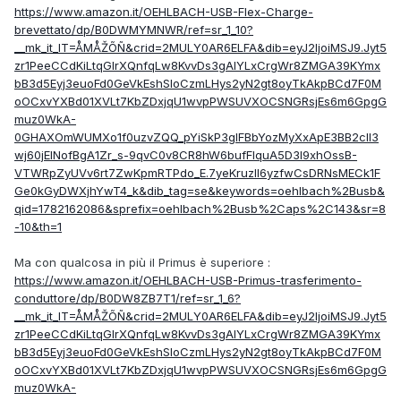
https://www.amazon.it/OEHLBACH-USB-Flex-Charge-
brevettato/dp/B0DWMYMNWR/ref=sr_1_10?
__mk_it_IT=ÅMÅŽÕÑ&crid=2MULY0AR6ELFA&dib=eyJ2IjoiMSJ9.Jyt5
zr1PeeCCdKiLtqGlrXQnfqLw8KvvDs3gAlYLxCrgWr8ZMGA39KYmx
bB3d5Eyj3euoFd0GeVkEshSloCzmLHys2yN2gt8oyTkAkpBCd7F0M
oOCxvYXBd01XVLt7KbZDxjqU1wvpPWSUVXOCSNGRsjEs6m6GpgG
muz0WkA-
0GHAXOmWUMXo1f0uzvZQQ_pYiSkP3gIFBbYozMyXxApE3BB2clI3
wj60jEINofBgA1Zr_s-9qvC0v8CR8hW6bufFlquA5D3I9xhOssB-
VTWRpZyUVv6rt7ZwKpmRTPdo_E.7yeKruzll6yzfwCsDRNsMECk1F
Ge0kGyDWXjhYwT4_k&dib_tag=se&keywords=oehlbach%2Busb&
qid=1782162086&sprefix=oehlbach%2Busb%2Caps%2C143&sr=8
-10&th=1
Ma con qualcosa in più il Primus è superiore :
https://www.amazon.it/OEHLBACH-USB-Primus-trasferimento-
conduttore/dp/B0DW8ZB7T1/ref=sr_1_6?
__mk_it_IT=ÅMÅŽÕÑ&crid=2MULY0AR6ELFA&dib=eyJ2IjoiMSJ9.Jyt5
zr1PeeCCdKiLtqGlrXQnfqLw8KvvDs3gAlYLxCrgWr8ZMGA39KYmx
bB3d5Eyj3euoFd0GeVkEshSloCzmLHys2yN2gt8oyTkAkpBCd7F0M
oOCxvYXBd01XVLt7KbZDxjqU1wvpPWSUVXOCSNGRsjEs6m6GpgG
muz0WkA-