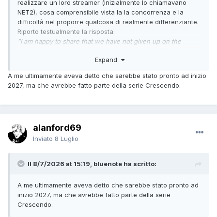
realizzare un loro streamer (inizialmente lo chiamavano
NET2), cosa comprensibile vista la la concorrenza e la
difficoltà nel proporre qualcosa di realmente differenziante.
Riporto testualmente la risposta:
”I am happy to share that we have not given up on the
streamer. It remains in development, though I will be honest
Expand
that it is taking longer than we expected. It is a project we
care about getting right rather than rushing, so it is taking
A me ultimamente aveva detto che sarebbe stato pronto ad inizio
the time it needs.
2027, ma che avrebbe fatto parte della serie Crescendo.
I do not have a firm timeline to share just yet, so I would
rather not set expectations on that. Please do stay tuned to
our website at laiv.audio, and I will share more as things
alanford69
progress.”
Inviato
8 Luglio
Il 8/7/2026 at 15:19, bluenote ha scritto:
A me ultimamente aveva detto che sarebbe stato pronto ad
inizio 2027, ma che avrebbe fatto parte della serie
Crescendo.