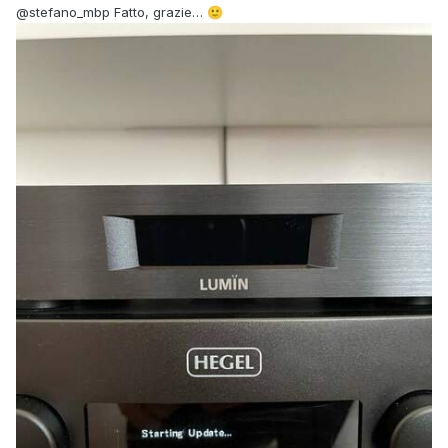
@stefano_mbp
Fatto, grazie…
🙂