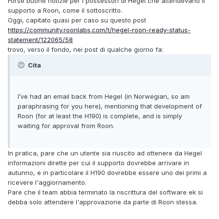
Forse buone notizie per i possessori di Hegel che attendevano il
supporto a Roon, come il sottoscritto.
Oggi, capitato quasi per caso su questo post
https://community.roonlabs.com/t/hegel-roon-ready-status-
statement/122065/58
trovo, verso il fondo, nei post di qualche giorno fa:
Cita
I’ve had an email back from Hegel (in Norwegian, so am
paraphrasing for you here), mentioning that development of
Roon (for at least the H190) is complete, and is simply
waiting for approval from Roon.
In pratica, pare che un utente sia riuscito ad ottenere da Hegel
informazioni dirette per cui il supporto dovrebbe arrivare in
autunno, e in particolare il H190 dovrebbe essere uno dei primi a
ricevere l'aggiornamento.
Pare che il team abbia terminato la riscrittura del software ek si
debba solo attendere l'approvazione da parte di Roon stessa.