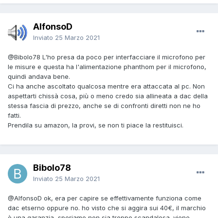
AlfonsoD
Inviato
25 Marzo 2021
@Bibolo78
L'ho presa da poco per interfacciare il microfono per
le misure e questa ha l'alimentazione phanthom per il microfono,
quindi andava bene.
Ci ha anche ascoltato qualcosa mentre era attaccata al pc. Non
aspettarti chissà cosa, più o meno credo sia allineata a dac della
stessa fascia di prezzo, anche se di confronti diretti non ne ho
fatti.
Prendila su amazon, la provi, se non ti piace la restituisci.
Bibolo78
Inviato
25 Marzo 2021
@AlfonsoD
ok, era per capire se effettivamente funziona come
dac etserno oppure no. ho visto che si aggira sui 40€, il marchio
è una garanzia, speriamo non sia troppo scandalosa. viene