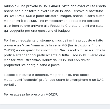
@Bibolo78
ho provato la UMC 404HD visto che avrei voluto usarla
anche per la chitarra e avere un all-in-one. Tentavo di sostituire
un DAC SMSL SU8 e poter sfruttare, magari, anche l'uscita cuffie,
ma non mi è piaciuta. L'ho immediatamente resa e ho cercato
altro (non volevo arrivare alla Focusrite Clarette che mi era stata
qui suggerita per una questione di budget).
Poi il mio negoziante di strumenti musicali mi ha proposto e fatto
provare un Mixer Yamaha della serie MG (ha risoluzione fino a
24/192) e con quello ho risolto tutto. Sia l'ascolto musicale, che la
pratica attaccandoci praticamente di tutto. Esco in XLR verso due
monitor attivi, streammo Qobuz da PC in USB con driver
proprietari Steinberg e sono a posto.
L'ascolto in cuffia è decente, ma per quello, che faccio
mettendomi "comodo" preferisco usare lo smartphone e un DAC
portatile.
Per esattezza ho preso un MG12XU.