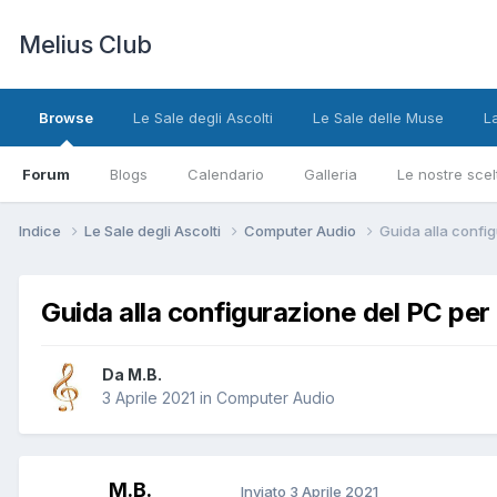
Melius Club
Browse
Le Sale degli Ascolti
Le Sale delle Muse
L
Forum
Blogs
Calendario
Galleria
Le nostre scel
Indice
Le Sale degli Ascolti
Computer Audio
Guida alla confi
Guida alla configurazione del PC per
Da M.B.
3 Aprile 2021
in
Computer Audio
M.B.
Inviato
3 Aprile 2021