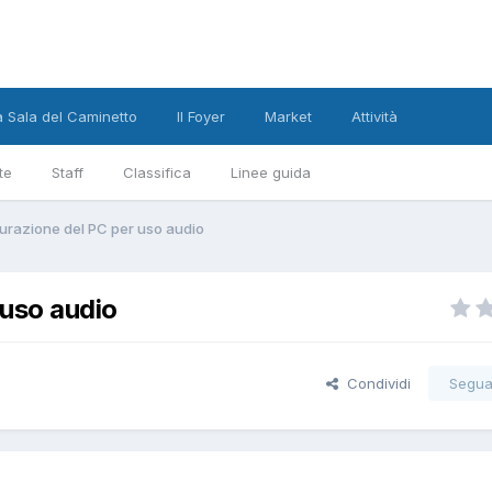
a Sala del Caminetto
Il Foyer
Market
Attività
te
Staff
Classifica
Linee guida
gurazione del PC per uso audio
 uso audio
Condividi
Segua