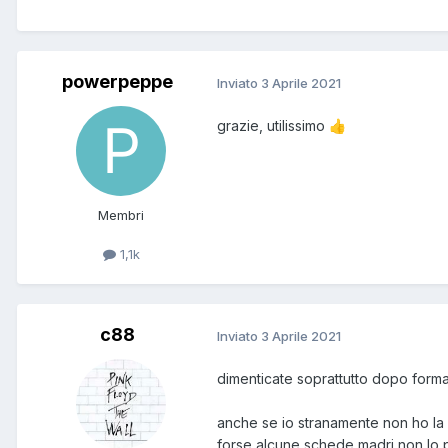
powerpeppe
Inviato
3 Aprile 2021
grazie, utilissimo
👍
Membri
1,1k
c88
Inviato
3 Aprile 2021
dimenticate soprattutto dopo formatt
anche se io stranamente non ho la s
forse alcune schede madri non lo