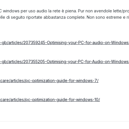
PC windows per uso audio la rete è piena. Pur non avendole lette/pro
uelle di seguito riportate abbastanza complete. Non sono estreme e r
en-gb/articles/207359245-Optimising-your-PC-for-audio-on-Windows
en-gb/articles/207355205-Optimising-your-PC-for-Audio-on-Windows
are/articles/pc-optimization-guide-for-windows-7/
are/articles/pc-optimization-guide-for-windows-10/