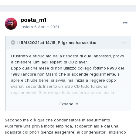
poeta_m1
Inviato
6 Aprile 2021
Il 5/4/2021 at 14:15, Pilgrims ha scritto:
Frustrato e sfiduciato dalla risposta di due laboratori, provo
a chiedere lumi agli esperti di CD player.
Dopo qualche mese di non utilizzo collego l’ottimo P990 del
1988 (ancora non Mash) che si accende regolarmente, si
apre e chiude bene, si avvia, ma inizia a leggere dopo
svariati secondi. Inserito un altro CD tutto funziona
regolarmente. Giorni dopo tutto sembra a posto, ma la
lettura inizia dopo molti secondi. Dopo il primo
Expand
funzionamento tardivo tutto
torna regolare. Nei giorni successivi la cosa si ripete con
tempi di inizio di prima lettura sempre più lunghi.
Secondo me c'è qualche condensatore in esaurimento.
Da qualche giorno, come temevo, non legge più.
Puoi fare una prova molto empirica, scoperchialo e dai una
I due laboratori che ho consultato (impossibile muoversi) mi
scaldata col phon (senza esagerare) ai condensatori, iniziando
danno poche speranze. Un Technics guasto mi lascerebbe