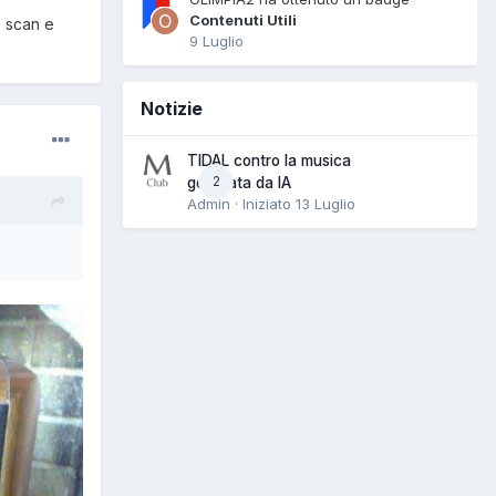
Contenuti Utili
e scan e
9 Luglio
Notizie
TIDAL contro la musica
2
generata da IA
Admin · Iniziato
13 Luglio