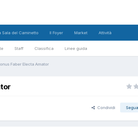
a Sala del Caminetto
Il Foyer
Market
Attività
te
Staff
Classifica
Linee guida
Sonus Faber Electa Amator
tor
Condividi
Segua