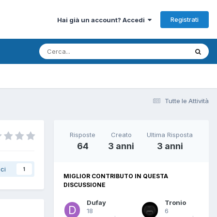
Registrati
Hai già un account? Accedi
Tutte le Attività
Risposte
Creato
Ultima Risposta
64
3 anni
3 anni
ci
1
MIGLIOR CONTRIBUTO IN QUESTA
DISCUSSIONE
Dufay
Tronio
18
6