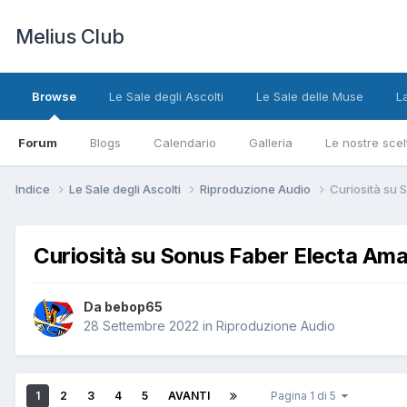
Melius Club
Browse
Le Sale degli Ascolti
Le Sale delle Muse
L
Forum
Blogs
Calendario
Galleria
Le nostre scel
Indice
Le Sale degli Ascolti
Riproduzione Audio
Curiosità su 
Curiosità su Sonus Faber Electa Ama
Da bebop65
28 Settembre 2022
in
Riproduzione Audio
1
2
3
4
5
AVANTI
Pagina 1 di 5