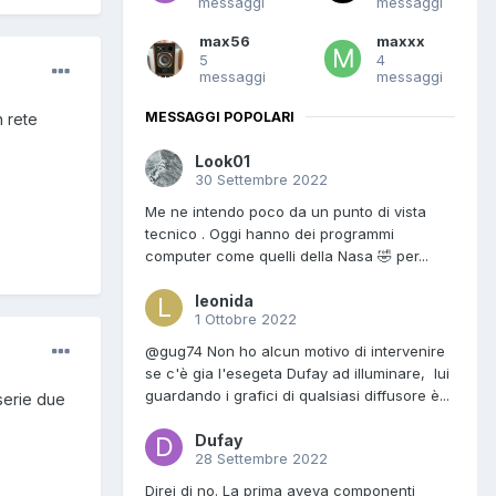
messaggi
messaggi
max56
maxxx
5
4
messaggi
messaggi
MESSAGGI POPOLARI
n rete
Look01
30 Settembre 2022
Me ne intendo poco da un punto di vista
tecnico . Oggi hanno dei programmi
computer come quelli della Nasa 🤣 per...
leonida
1 Ottobre 2022
@gug74 Non ho alcun motivo di intervenire
se c'è gia l'esegeta Dufay ad illuminare, lui
guardando i grafici di qualsiasi diffusore è...
serie due
Dufay
28 Settembre 2022
Direi di no. La prima aveva componenti