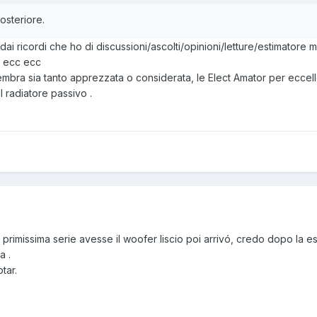
osteriore.
ai ricordi che ho di discussioni/ascolti/opinioni/letture/estimatore 
) ecc ecc
sembra sia tanto apprezzata o considerata, le Elect Amator per ecce
l radiatore passivo .
primissima serie avesse il woofer liscio poi arrivó, credo dopo la es
a .
tar.