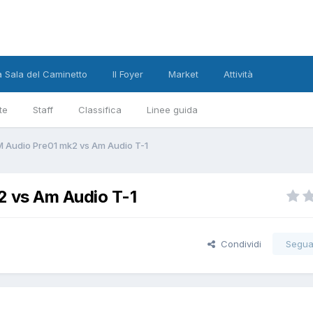
a Sala del Caminetto
Il Foyer
Market
Attività
te
Staff
Classifica
Linee guida
M Audio Pre01 mk2 vs Am Audio T-1
2 vs Am Audio T-1
Condividi
Segua