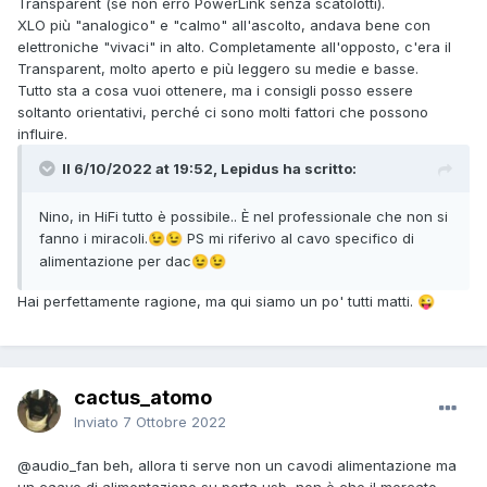
Transparent (se non erro PowerLink senza scatolotti).
XLO più "analogico" e "calmo" all'ascolto, andava bene con
elettroniche "vivaci" in alto. Completamente all'opposto, c'era il
Transparent, molto aperto e più leggero su medie e basse.
Tutto sta a cosa vuoi ottenere, ma i consigli posso essere
soltanto orientativi, perché ci sono molti fattori che possono
influire.
Il 6/10/2022 at 19:52, Lepidus ha scritto:
Nino, in HiFi tutto è possibile.. È nel professionale che non si
fanno i miracoli.
PS mi riferivo al cavo specifico di
😉
😉
alimentazione per dac
😉
😉
Hai perfettamente ragione, ma qui siamo un po' tutti matti.
😜
cactus_atomo
Inviato
7 Ottobre 2022
@audio_fan
beh, allora ti serve non un cavodi alimentazione ma