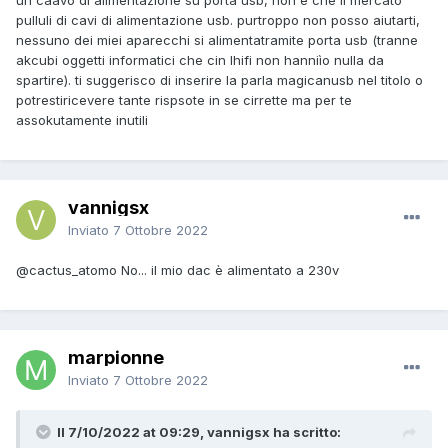
un caavo di alimentazione su porta usb, non è che il mercato
pulluli di cavi di alimentazione usb. purtroppo non posso aiutarti,
nessuno dei miei aparecchi si alimentatramite porta usb (tranne
akcubi oggetti informatici che cin lhifi non hanniìo nulla da
spartire). ti suggerisco di inserire la parla magicanusb nel titolo o
potrestiricevere tante rispsote in se cirrette ma per te
assokutamente inutili
vannigsx
Inviato
7 Ottobre 2022
@cactus_atomo
No... il mio dac è alimentato a 230v
marpionne
Inviato
7 Ottobre 2022
Il 7/10/2022 at 09:29, vannigsx ha scritto: