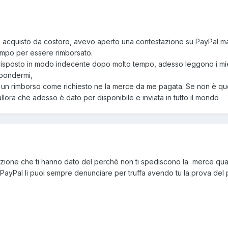
lo acquisto da costoro, avevo aperto una contestazione su PayPal m
empo per essere rimborsato.
risposto in modo indecente dopo molto tempo, adesso leggono i mi
spondermi,
un rimborso come richiesto ne la merce da me pagata. Se non è qu
allora che adesso è dato per disponibile e inviata in tutto il mondo
zione che ti hanno dato del perchè non ti spediscono la merce qua
 PayPal li puoi sempre denunciare per truffa avendo tu la prova de