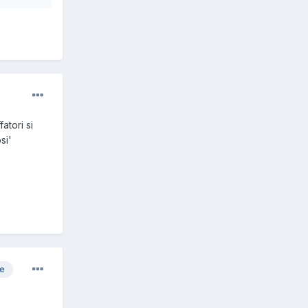
atori si
si'
re