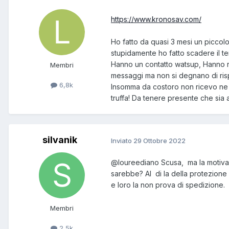
https://www.kronosav.com/
Ho fatto da quasi 3 mesi un picco
stupidamente ho fatto scadere il t
Hanno un contatto watsup, Hanno 
Membri
messaggi ma non si degnano di ri
6,8k
Insomma da costoro non ricevo ne 
truffa! Da tenere presente che sia 
silvanik
Inviato
29 Ottobre 2022
@loureediano
Scusa, ma la motiva
sarebbe? Al di la della protezione
e loro la non prova di spedizione.
Membri
2,5k