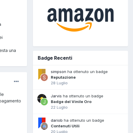
a
ei
esta una
Badge Recenti
simpson
ha ottenuto un badge
Reputazione
28 Luglio
le
Jarvis
ha ottenuto un badge
l pagamento
Badge del Vinile Oro
22 Luglio
dariob
ha ottenuto un badge
Contenuti Utili
20 Luglio