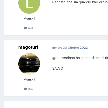
Peccato che sia quando l'ho ordinat
Membri
6,8k
magoturi
Inviato
30 Ottobre 2022
@loureediano
hai pieno diritto al 
SALVO.
Membri
9,6k