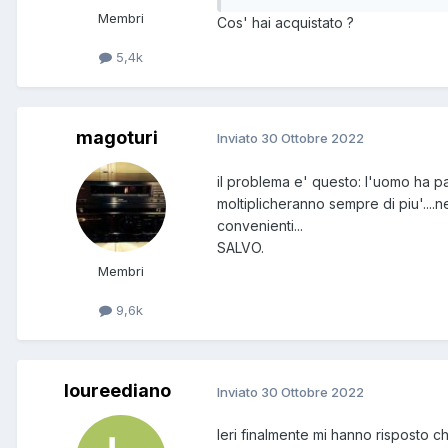
Membri
Cos' hai acquistato ?
5,4k
magoturi
Inviato
30 Ottobre 2022
il problema e' questo: l'uomo ha pau
moltiplicheranno sempre di piu'....
convenienti...
SALVO.
Membri
9,6k
loureediano
Inviato
30 Ottobre 2022
Ieri finalmente mi hanno risposto 