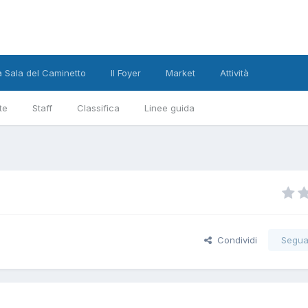
a Sala del Caminetto
Il Foyer
Market
Attività
te
Staff
Classifica
Linee guida
Condividi
Segua