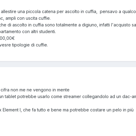
allestire una piccola catena per ascolto in cuffia, pensavo a qualco
, ampli con uscita cuffie.
he di ascolto in cuffia sono totalmente a digiuno, infatti l'acquisto 
artamento con altri studenti.
 500,00€
vesre tipologie di cuffie.
a cifra non me ne vengono in mente
un tablet potrebbe usarlo come streamer collegandolo ad un dac-amp
x Element I, che fa tutto e bene ma potrebbe costare un pelo in più