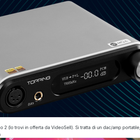
jo 2 (lo trovi in offerta da VideoSell). Si tratta di un dac/amp portatile
m