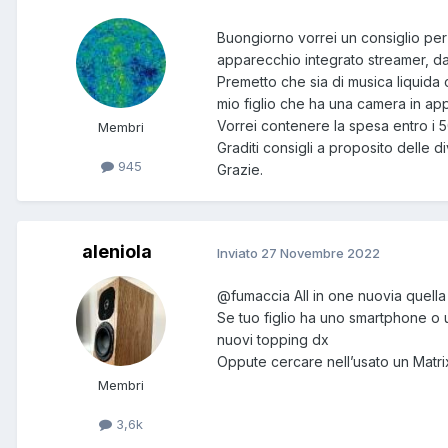
Buongiorno vorrei un consiglio per 
apparecchio integrato streamer, dac
Premetto che sia di musica liquida c
mio figlio che ha una camera in app
Vorrei contenere la spesa entro i
Membri
Graditi consigli a proposito delle di
945
Grazie.
aleniola
Inviato
27 Novembre 2022
@fumaccia
All in one nuovia quell
Se tuo figlio ha uno smartphone o 
nuovi topping dx
Oppute cercare nell’usato un Matri
Membri
3,6k