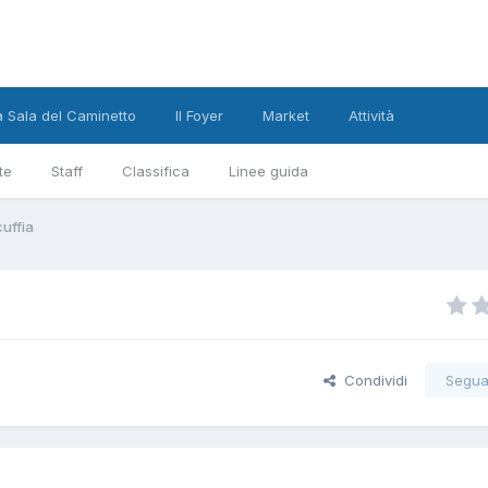
a Sala del Caminetto
Il Foyer
Market
Attività
te
Staff
Classifica
Linee guida
cuffia
Condividi
Segua