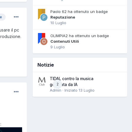
Paolo 62 ha ottenuto un badge
Reputazione
re
10 Luglio
sare il pc
OLIMPIA2 ha ottenuto un badge
iproduzione.
Contenuti Utili
9 Luglio
Notizie
TIDAL contro la musica
2
generata da IA
Admin · Iniziato
13 Luglio
: