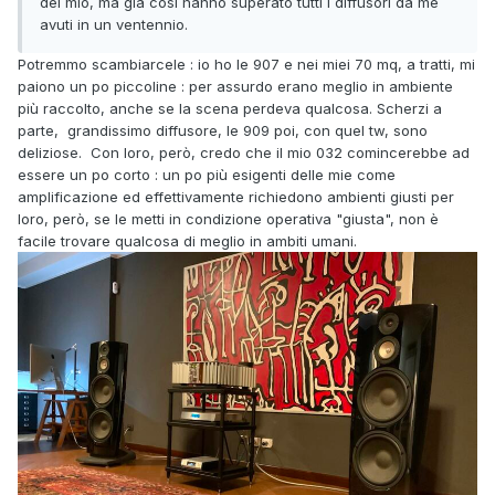
del mio, ma già così hanno superato tutti i diffusori da me
avuti in un ventennio.
Potremmo scambiarcele : io ho le 907 e nei miei 70 mq, a tratti, mi
paiono un po piccoline : per assurdo erano meglio in ambiente
più raccolto, anche se la scena perdeva qualcosa. Scherzi a
parte, grandissimo diffusore, le 909 poi, con quel tw, sono
deliziose. Con loro, però, credo che il mio 032 comincerebbe ad
essere un po corto : un po più esigenti delle mie come
amplificazione ed effettivamente richiedono ambienti giusti per
loro, però, se le metti in condizione operativa "giusta", non è
facile trovare qualcosa di meglio in ambiti umani.