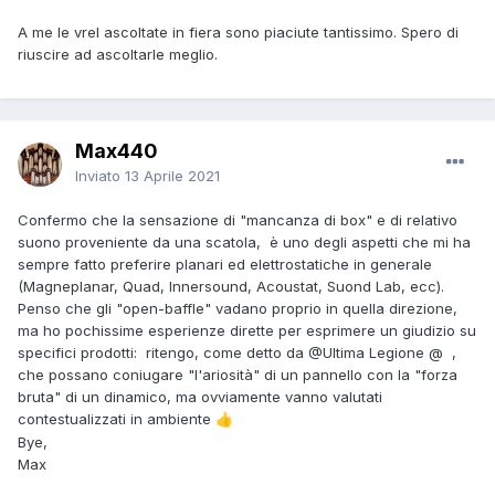
A me le vrel ascoltate in fiera sono piaciute tantissimo. Spero di
riuscire ad ascoltarle meglio.
Max440
Inviato
13 Aprile 2021
Confermo che la sensazione di "mancanza di box" e di relativo
suono proveniente da una scatola, è uno degli aspetti che mi ha
sempre fatto preferire planari ed elettrostatiche in generale
(Magneplanar, Quad, Innersound, Acoustat, Suond Lab, ecc).
Penso che gli "open-baffle" vadano proprio in quella direzione,
ma ho pochissime esperienze dirette per esprimere un giudizio su
specifici prodotti: ritengo, come detto da
@Ultima Legione @
,
che possano coniugare "l'ariosità" di un pannello con la "forza
bruta" di un dinamico, ma ovviamente vanno valutati
contestualizzati in ambiente
👍
Bye,
Max