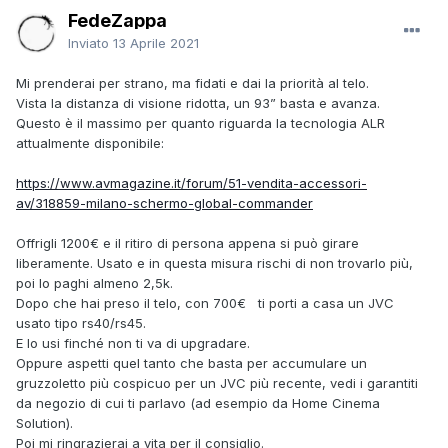
FedeZappa
Inviato
13 Aprile 2021
Mi prenderai per strano, ma fidati e dai la priorità al telo.
Vista la distanza di visione ridotta, un 93” basta e avanza.
Questo è il massimo per quanto riguarda la tecnologia ALR
attualmente disponibile:
https://www.avmagazine.it/forum/51-vendita-accessori-
av/318859-milano-schermo-global-commander
Offrigli 1200€ e il ritiro di persona appena si può girare
liberamente. Usato e in questa misura rischi di non trovarlo più,
poi lo paghi almeno 2,5k.
Dopo che hai preso il telo, con 700€ ti porti a casa un JVC
usato tipo rs40/rs45.
E lo usi finché non ti va di upgradare.
Oppure aspetti quel tanto che basta per accumulare un
gruzzoletto più cospicuo per un JVC più recente, vedi i garantiti
da negozio di cui ti parlavo (ad esempio da Home Cinema
Solution).
Poi mi ringrazierai a vita per il consiglio.