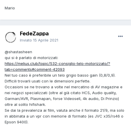
Mario
FedeZappa
Inviato
15 Aprile 2021
@shastasheen
qui si è parlato di motorizzati:
https://melius.club/topic/532-consiglio-telo-motorizzato/?
tab=comments#comment-42093
Nel tuo caso è preferibile un telo grigio basso gain (0,8/0,9).
Difficili trovarli usati con le dimensioni perfette.
Occasioni se ne trovano a volte nel mercatino di AV magazine e
nei negozi specializzati (oltre al già citato HCS, Audio quality,
Garman/AVR, Plasmapan, forse Videosell, 4k audio, Di Prinzio)
oltre al solito hifishark.
Se dai la prevalenza ai film, valuta anche il formato 21/9, ma solo
in abbinata a un vpr con memorie di formato (es JVC x35/rs46 o
Epson 9400).