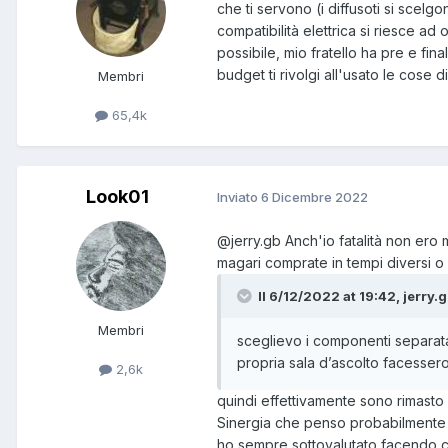
che ti servono (i diffusoti si scel
compatibilità elettrica si riesce a
possibile, mio fratello ha pre e fi
budget ti rivolgi all'usato le cose d
Membri
65,4k
Look01
Inviato
6 Dicembre 2022
@jerry.gb
Anch'io fatalità non ero 
magari comprate in tempi diversi 
Il 6/12/2022 at 19:42, jerry.g
Membri
sceglievo i componenti separata
propria sala d’ascolto facesser
2,6k
quindi effettivamente sono rimasto
Sinergia che penso probabilmente 
ho sempre sottovalutato facendo 