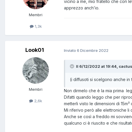
vicino a me, mio fratello che con l
apprezzo anch’io.
Membri
1,3k
Look01
Inviato
6 Dicembre 2022
Il 6/12/2022 at 19:44, cactu
(i diffusoti si scelgono anche in
Membri
Non dirmelo che è la mia prima leg
Difatti quando leggo che per ripr
2,6k
metterli visto le dimensioni di 15m²
Mi riferivo però alle elettroniche l
Anche se così a freddo mi sovvien
qualcuno ci è riuscito e che risulta