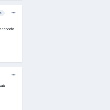
re
n secondo
 sub