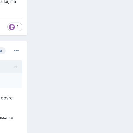
a lui, ma
1
re
 dovrei
issà se