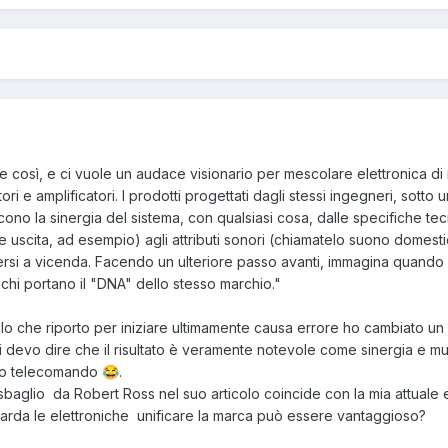
e così, e ci vuole un audace visionario per mescolare elettronica d
ori e amplificatori. I prodotti progettati dagli stessi ingegneri, sotto 
ono la sinergia del sistema, con qualsiasi cosa, dalle specifiche te
 uscita, ad esempio) agli attributi sonori (chiamatelo suono domesti
si a vicenda. Facendo un ulteriore passo avanti, immagina quando 
hi portano il "DNA" dello stesso marchio."
lo che riporto per iniziare
ultimamente causa errore ho cambiato un 
i devo dire che il risultato è veramente notevole come sinergia e mus
nico telecomando
.
😂
sbaglio da Robert Ross nel suo articolo coincide con la mia attuale
guarda le elettroniche unificare la marca può essere vantaggioso?