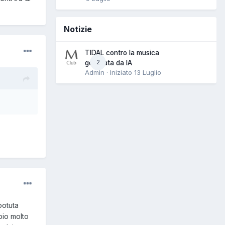
Notizie
TIDAL contro la musica
2
generata da IA
Admin · Iniziato
13 Luglio
potuta
pio molto