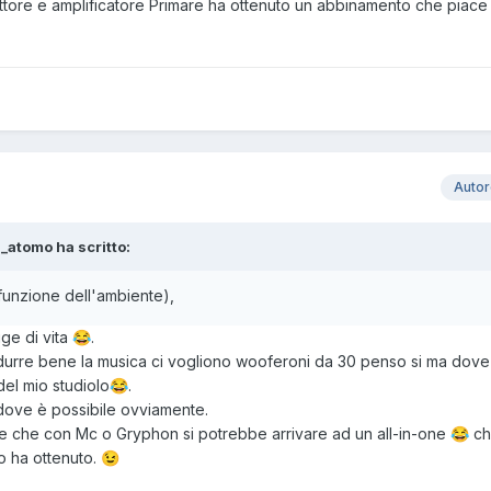
ettore e amplificatore Primare ha ottenuto un abbinamento che piace 
Auto
s_atomo ha scritto:
 funzione dell'ambiente),
ge di vita
.
😂
odurre bene la musica ci vogliono wooferoni da 30 penso si ma dove
 del mio studiolo
.
😂
i dove è possibile ovviamente.
e che con Mc o Gryphon si potrebbe arrivare ad un all-in-one
ch
😂
to ha ottenuto.
😉