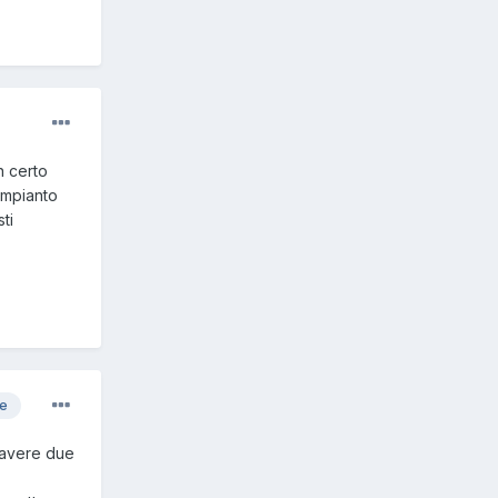
n certo
impianto
ti
re
 avere due