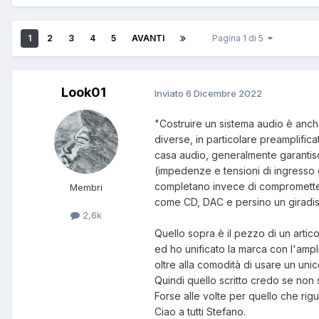
1
2
3
4
5
AVANTI
Pagina 1 di 5
Look01
Inviato
6 Dicembre 2022
"Costruire un sistema audio è anch
diverse, in particolare preamplificat
casa audio, generalmente garantisc
(impedenze e tensioni di ingresso e
completano invece di comprometter
Membri
come CD, DAC e persino un giradisc
2,6k
Quello sopra è il pezzo di un artico
ed ho unificato la marca con l'ampl
oltre alla comodità di usare un u
Quindi quello scritto credo se non 
Forse alle volte per quello che ri
Ciao a tutti Stefano.