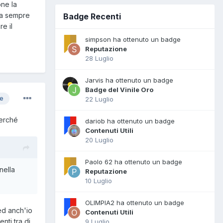
one la
sia sempre
Badge Recenti
e il
simpson ha ottenuto un badge
Reputazione
28 Luglio
Jarvis ha ottenuto un badge
Badge del Vinile Oro
re
22 Luglio
perché
dariob ha ottenuto un badge
Contenuti Utili
20 Luglio
Paolo 62 ha ottenuto un badge
nella
Reputazione
10 Luglio
OLIMPIA2 ha ottenuto un badge
ed anch'io
Contenuti Utili
nti tra di
9 Luglio