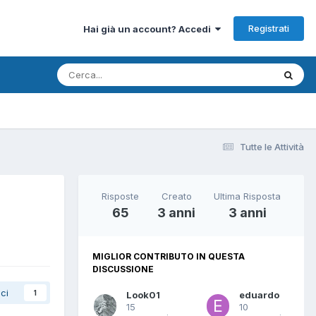
Registrati
Hai già un account? Accedi
Tutte le Attività
Risposte
Creato
Ultima Risposta
65
3 anni
3 anni
MIGLIOR CONTRIBUTO IN QUESTA
DISCUSSIONE
ci
1
Look01
eduardo
15
10