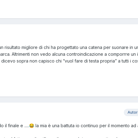
n risultato migliore di chi ha progettato una catena per suonare in u
rca. Altrimenti non vedo alcuna controindicazione a comporrre un 
icevo sopra non capisco chi “vuol fare di testa propria” a tutti i cos
Auto
l finale e .....
la mia è una battuta io continuo per il momento ad
😂