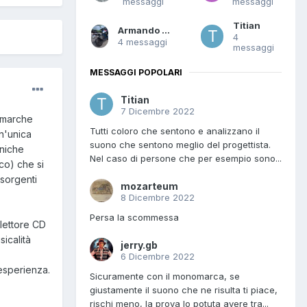
messaggi
messaggi
Titian
Armando Sanna
4
4 messaggi
messaggi
MESSAGGI POPOLARI
Titian
7 Dicembre 2022
i marche
Tutti coloro che sentono e analizzano il
un'unica
suono che sentono meglio del progettista.
cniche
Nel caso di persone che per esempio sono...
co) che si
sorgenti
mozarteum
8 Dicembre 2022
Persa la scommessa
lettore CD
icalità
jerry.gb
6 Dicembre 2022
 esperienza.
Sicuramente con il monomarca, se
giustamente il suono che ne risulta ti piace,
rischi meno, la prova lo potuta avere tra...