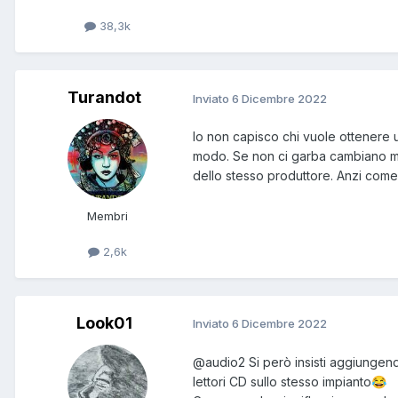
38,3k
Turandot
Inviato
6 Dicembre 2022
Io non capisco chi vuole ottenere u
modo. Se non ci garba cambiano ma
dello stesso produttore. Anzi come d
Membri
2,6k
Look01
Inviato
6 Dicembre 2022
@audio2
Si però insisti aggiungendo i
lettori CD sullo stesso impianto
😂