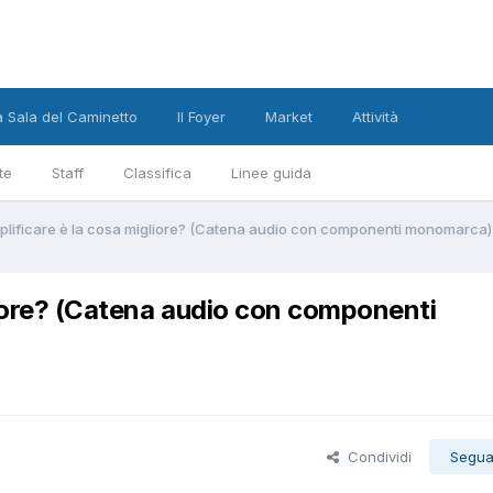
a Sala del Caminetto
Il Foyer
Market
Attività
te
Staff
Classifica
Linee guida
mplificare è la cosa migliore? (Catena audio con componenti monomarca)
gliore? (Catena audio con componenti
Condividi
Segua