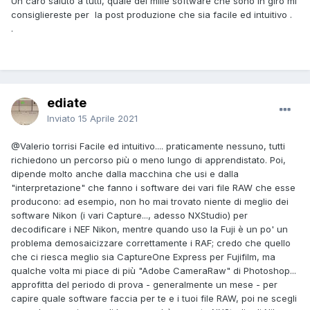
Un caro saluto a tutti, quale dei mille software che sono in giro mi
consigliereste per la post produzione che sia facile ed intuitivo .
.
ediate
Inviato
15 Aprile 2021
@Valerio torrisi
Facile ed intuitivo.... praticamente nessuno, tutti
richiedono un percorso più o meno lungo di apprendistato. Poi,
dipende molto anche dalla macchina che usi e dalla
"interpretazione" che fanno i software dei vari file RAW che esse
producono: ad esempio, non ho mai trovato niente di meglio dei
software Nikon (i vari Capture..., adesso NXStudio) per
decodificare i NEF Nikon, mentre quando uso la Fuji è un po' un
problema demosaicizzare correttamente i RAF; credo che quello
che ci riesca meglio sia CaptureOne Express per Fujifilm, ma
qualche volta mi piace di più "Adobe CameraRaw" di Photoshop...
approfitta del periodo di prova - generalmente un mese - per
capire quale software faccia per te e i tuoi file RAW, poi ne scegli