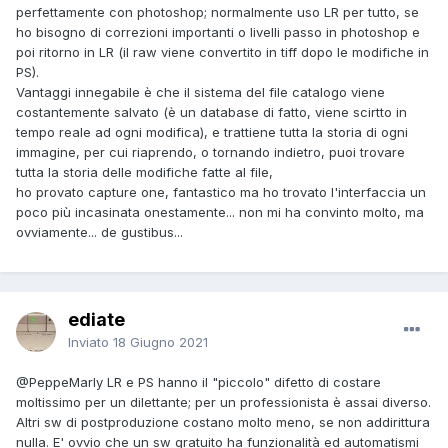
perfettamente con photoshop; normalmente uso LR per tutto, se
ho bisogno di correzioni importanti o livelli passo in photoshop e
poi ritorno in LR (il raw viene convertito in tiff dopo le modifiche in
PS).
Vantaggi innegabile è che il sistema del file catalogo viene
costantemente salvato (è un database di fatto, viene scirtto in
tempo reale ad ogni modifica), e trattiene tutta la storia di ogni
immagine, per cui riaprendo, o tornando indietro, puoi trovare
tutta la storia delle modifiche fatte al file,
ho provato capture one, fantastico ma ho trovato l'interfaccia un
poco più incasinata onestamente... non mi ha convinto molto, ma
ovviamente... de gustibus...
ediate
Inviato
18 Giugno 2021
@PeppeMarly
LR e PS hanno il "piccolo" difetto di costare
moltissimo per un dilettante; per un professionista è assai diverso.
Altri sw di postproduzione costano molto meno, se non addirittura
nulla. E' ovvio che un sw gratuito ha funzionalità ed automatismi