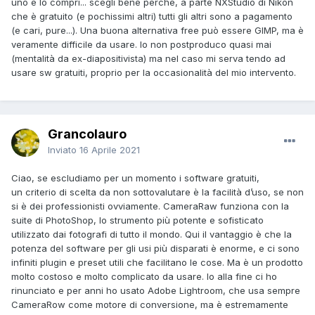
uno e lo compri... scegli bene perchè, a parte NXStudio di Nikon
che è gratuito (e pochissimi altri) tutti gli altri sono a pagamento
(e cari, pure...). Una buona alternativa free può essere GIMP, ma è
veramente difficile da usare. Io non postproduco quasi mai
(mentalità da ex-diapositivista) ma nel caso mi serva tendo ad
usare sw gratuiti, proprio per la occasionalità del mio intervento.
Grancolauro
Inviato
16 Aprile 2021
Ciao, se escludiamo per un momento i software gratuiti,
un criterio di scelta da non sottovalutare è la facilità d’uso, se non
si è dei professionisti ovviamente. CameraRaw funziona con la
suite di PhotoShop, lo strumento più potente e sofisticato
utilizzato dai fotografi di tutto il mondo. Qui il vantaggio è che la
potenza del software per gli usi più disparati è enorme, e ci sono
infiniti plugin e preset utili che facilitano le cose. Ma è un prodotto
molto costoso e molto complicato da usare. Io alla fine ci ho
rinunciato e per anni ho usato Adobe Lightroom, che usa sempre
CameraRow come motore di conversione, ma è estremamente