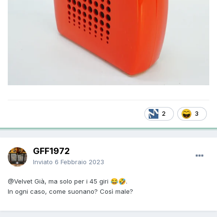
2
3
GFF1972
Inviato
6 Febbraio 2023
@Velvet
Già, ma solo per i 45 giri
.
😂
🤣
In ogni caso, come suonano? Così male?