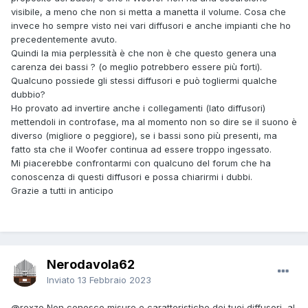
visibile, a meno che non si metta a manetta il volume. Cosa che
invece ho sempre visto nei vari diffusori e anche impianti che ho
precedentemente avuto.
Quindi la mia perplessità è che non è che questo genera una
carenza dei bassi ? (o meglio potrebbero essere più forti).
Qualcuno possiede gli stessi diffusori e può togliermi qualche
dubbio?
Ho provato ad invertire anche i collegamenti (lato diffusori)
mettendoli in controfase, ma al momento non so dire se il suono è
diverso (migliore o peggiore), se i bassi sono più presenti, ma
fatto sta che il Woofer continua ad essere troppo ingessato.
Mi piacerebbe confrontarmi con qualcuno del forum che ha
conoscenza di questi diffusori e possa chiarirmi i dubbi.
Grazie a tutti in anticipo
Nerodavola62
Inviato
13 Febbraio 2023
@rexzo
Non conosco misure e caratteristiche dei tuoi diffusori, al