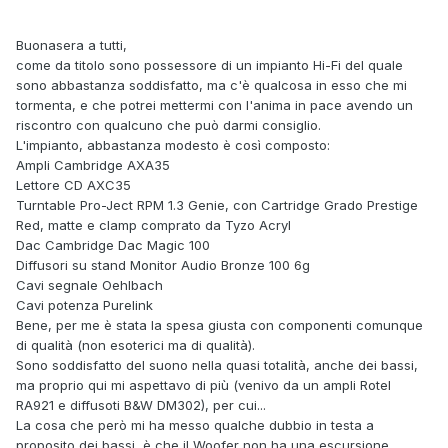
Buonasera a tutti,
come da titolo sono possessore di un impianto Hi-Fi del quale
sono abbastanza soddisfatto, ma c'è qualcosa in esso che mi
tormenta, e che potrei mettermi con l'anima in pace avendo un
riscontro con qualcuno che può darmi consiglio.
L'impianto, abbastanza modesto è così composto:
Ampli Cambridge AXA35
Lettore CD AXC35
Turntable Pro-Ject RPM 1.3 Genie, con Cartridge Grado Prestige
Red, matte e clamp comprato da Tyzo Acryl
Dac Cambridge Dac Magic 100
Diffusori su stand Monitor Audio Bronze 100 6g
Cavi segnale Oehlbach
Cavi potenza Purelink
Bene, per me è stata la spesa giusta con componenti comunque
di qualità (non esoterici ma di qualità).
Sono soddisfatto del suono nella quasi totalità, anche dei bassi,
ma proprio qui mi aspettavo di più (venivo da un ampli Rotel
RA921 e diffusoti B&W DM302), per cui...
La cosa che però mi ha messo qualche dubbio in testa a
proposito dei bassi, è che il Woofer non ha una escursione