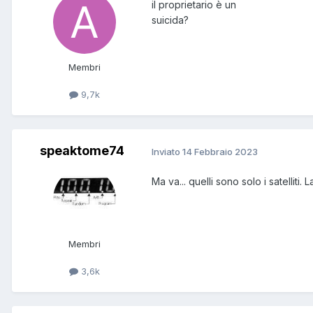
il proprietario è un
suicida?
Membri
9,7k
speaktome74
Inviato
14 Febbraio 2023
Ma va... quelli sono solo i satelliti.
Membri
3,6k