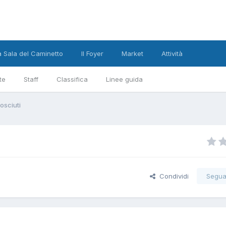
a Sala del Caminetto
Il Foyer
Market
Attività
te
Staff
Classifica
Linee guida
osciuti
Condividi
Segua