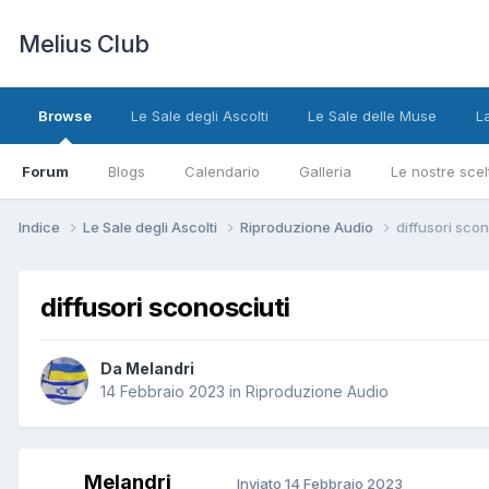
Melius Club
Browse
Le Sale degli Ascolti
Le Sale delle Muse
L
Forum
Blogs
Calendario
Galleria
Le nostre scel
Indice
Le Sale degli Ascolti
Riproduzione Audio
diffusori scon
diffusori sconosciuti
Da Melandri
14 Febbraio 2023
in
Riproduzione Audio
Melandri
Inviato
14 Febbraio 2023