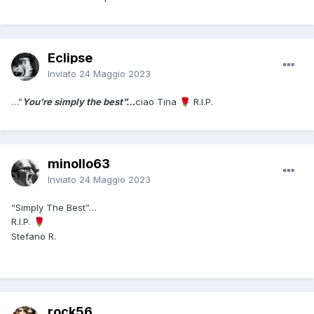
Eclipse
Inviato
24 Maggio 2023
…”
You’re simply the best”…
ciao Tina
R.I.P.
🌹
minollo63
Inviato
24 Maggio 2023
“Simply The Best”…
R.I.P.
🌹
Stefano R.
rock56