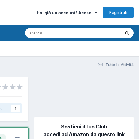
Registrati
Hai già un account? Accedi
Tutte le Attività
ci
1
Sostieni il tuo Club
accedi ad Amazon da questo link
e.