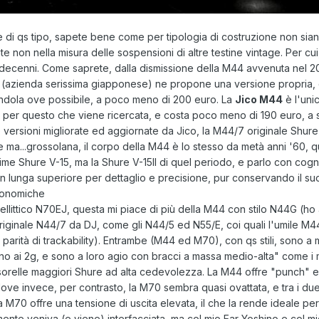
 di qs tipo, sapete bene come per tipologia di costruzione non sia
te non nella misura delle sospensioni di altre testine vintage. Per c
 decenni. Come saprete, dalla dismissione della M44 avvenuta nel 2
o (azienda serissima giapponese) ne propone una versione propria, 
randola ove possibile, a poco meno di 200 euro. La
Jico M44
è l'uni
 per questo che viene ricercata, e costa poco meno di 190 euro, a 
e versioni migliorate ed aggiornate da Jico, la M44/7 originale Shure
e ma...grossolana, il corpo della M44 è lo stesso da metà anni '60,
prime Shure V-15, ma la Shure V-15II di quel periodo, e parlo con cogn
n lunga superiore per dettaglio e precisione, pur conservando il s
economiche
littico N70EJ, questa mi piace di più della M44 con stilo N44G (ho alt
riginale N44/7 da DJ, come gli N44/5 ed N55/E, coi quali l'umile M44
parità di trackability). Entrambe (M44 ed M70), con qs stili, sono a
o ai 2g, e sono a loro agio con bracci a massa medio-alta" come i 
sorelle maggiori Shure ad alta cedevolezza. La M44 offre "punch" e
ove invece, per contrasto, la M70 sembra quasi ovattata, e tra i due r
a M70 offre una tensione di uscita elevata, il che la rende ideale pe
lmente veniva (e viene) interfacciata, ma col mio Ear Yoshino e col mi