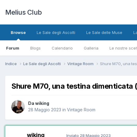
Melius Club
Browse
Le Sale degli Ascolti
Le Sale delle Muse
L
Forum
Blogs
Calendario
Galleria
Le nostre scel
Indice
Le Sale degli Ascolti
Vintage Room
Shure M70, una test
Shure M70, una testina dimenticata (
Da wiking
28 Maggio 2023
in
Vintage Room
wiking
Inviato
28 Maggio 2023