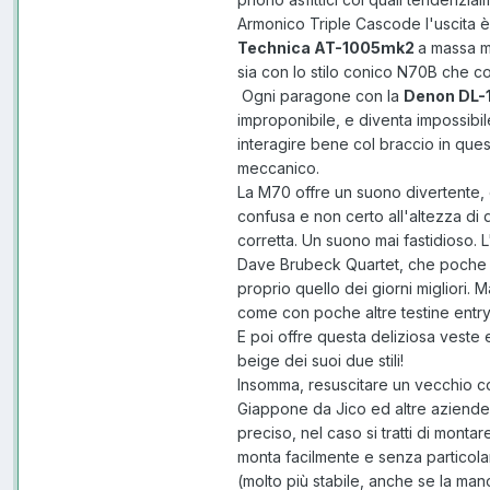
Armonico Triple Cascode l'uscita è 
Technica AT-1005mk2
a massa m
sia con lo stilo conico N70B che co
Ogni paragone con la
Denon DL-
improponibile, e diventa impossibi
interagire bene col braccio in que
meccanico.
La M70 offre un suono divertente,
confusa e non certo all'altezza di
corretta. Un suono mai fastidioso. L
Dave Brubeck Quartet, che poche vo
proprio quello dei giorni migliori.
come con poche altre testine entr
E poi offre questa deliziosa veste e
beige dei suoi due stili!
Insomma, resuscitare un vecchio co
Giappone da Jico ed altre aziende) 
preciso, nel caso si tratti di monta
monta facilmente e senza particolari
(molto più stabile, anche se la man