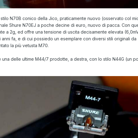
stilo N70B conico della Jico, praticamente nuovo (osservato col mi
iginale Shure N70EJ a poche decine di euro, nuovo di pacca. Con que
ente a 2g, ed offre una tensione di uscita decisamente elevata (6,0mV)
anni fa, e di cui possiedo un esemplare con diversi stili originali da
tato la più vetusta M70.
 una delle ultime M44/7 prodotte, a destra, con lo stilo N44G (un po