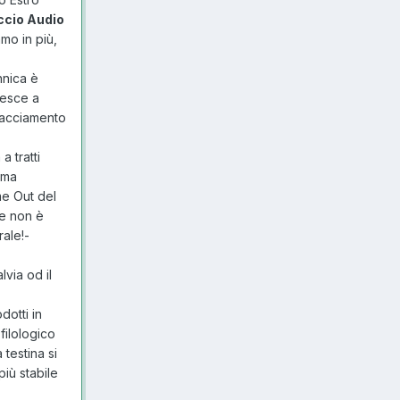
ccio Audio
mo in più,
hnica è
iesce a
rfacciamento
 tratti
 ma
me Out del
ve non è
rale!-
lvia od il
otti in
filologico
 testina si
più stabile