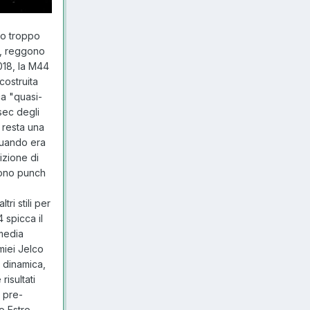
no troppo
ui, reggono
018, la M44
costruita
ca "quasi-
sec degli
 resta una
 quando era
izione di
uono punch
ri stili per
 spicca il
 media
miei Jelco
 dinamica,
isultati
r pre-
o Estro