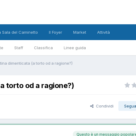
a Sala del Caminetto
Il Foyer
Market
Attività
te
Staff
Classifica
Linee guida
ina dimenticata (a torto od a ragione?)
a torto od a ragione?)
Condividi
Segua
Questo è un messaggio popolar