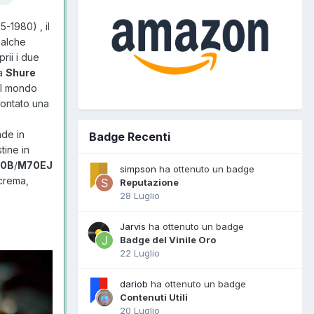
5-1980) , il
ualche
rii i due
na
Shure
il mondo
montato una
ade in
Badge Recenti
tine in
0B
/
M70EJ
simpson
ha ottenuto un badge
 crema,
Reputazione
28 Luglio
Jarvis
ha ottenuto un badge
Badge del Vinile Oro
22 Luglio
dariob
ha ottenuto un badge
Contenuti Utili
20 Luglio