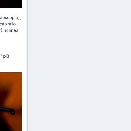
croscopio),
sto stilo
, in linea
' più