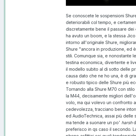
Se conoscete le sospensioni Shure
deteriorabili col tempo, e certamen
discretamente bene il passare dei
ha avuto un boom, e la stessa Jic
intorno all'originale Shure, miglio
Shure "ancora in produzione, ed è
stili. Comunque sia, e nonostante l
testina economica, divertente e liv
il modello subito al di sotto delle 
causa dato che ne ho una, è di gra
e robusto tipico delle Shure più 
Tornando alla Shure M70 con stilo el
la M44, decisamente migliori dell'o
volo, ma qui volevo un confronto a 
cedevolezza, tracciano bene intorn
ed AudioTechnica, assai più delle 
ma tende a suonare un po'
harsh
d
preferisco in qs caso il secondo. L
phono asfittici coi quali tendenzia