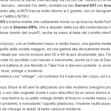
davvero....elevata! Ciò detto, montata sul mio
Garrard 401
con
bra
edio-alta, la M70 traccia molto intorno ai 2 grammi, non un decigram
n l'ellittico N70EJ
103
a bobina mobile che solitamente monto su qs braccio AudioTec
le con la
Stanton 881s
, che a dispetto della sua alta cedevolezza r
stione (merito del
brush
?), anche se siamo al limite del corretto inte
 corposo, con un bellissimo basso e medio basso, una gamma media a
 quella delle sorelle maggiori, ed una gamma alta decisamente timida
'ideale per vecchi incisioni anni 50 e 60 di jazz strumentale, tipo Ti
lte ho ascoltato così robusto e trascinante, anche se il sax di Da
 Ma la batteria di Joe Morello in Take Five è davvero potente -e visce
y level, vintage o moderne.
stetica così "vintage", col contrasto tra il marrone del corpo, ed il sa
rpo Shure di 40 anni fa utilizzando uno stilo moderno (vengono prod
o uno stilo originale (come il caso descritto) ha un senso storico e 
re una testina su un piatto vintage dotato di braccio a media massa. La
 problemi, e nonostante l'aspetto plasticoso, l'insieme risulta assai 
o da chirurgo mi aiuta!) di tante cartucce moderne.