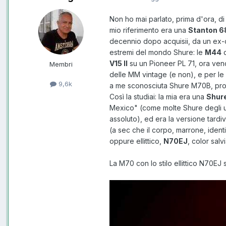
Non ho mai parlato, prima d'ora, di 
mio riferimento era una
Stanton 6
decennio dopo acquisii, da un ex-c
estremi del mondo Shure: le
M44
d
V15 II
su un Pioneer PL 71, ora vend
Membri
delle MM vintage (e non), e per le 
9,6k
a me sconosciuta Shure M70B, prob
Così la studiai: la mia era una
Shur
Mexico" (come molte Shure degli ul
assoluto), ed era la versione tard
(a sec che il corpo, marrone, ident
oppure ellittico,
N70EJ
, color sal
La M70 con lo stilo ellittico N70EJ 