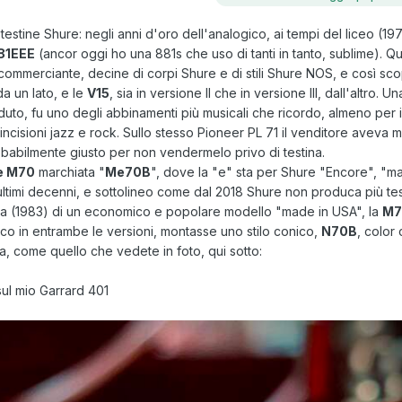
testine Shure: negli anni d'oro dell'analogico, ai tempi del liceo (197
81EEE
(ancor oggi ho una 881s che uso di tanti in tanto, sublime). Q
ommerciante, decine di corpi Shure e di stili Shure NOS, e così scop
a un lato, e le
V15
, sia in versione II che in versione III, dall'altro. U
uto, fu uno degli abbinamenti più musicali che ricordo, almeno per 
incisioni jazz e rock. Sullo stesso Pioneer PL 71 il venditore aveva 
abilmente giusto per non vendermelo privo di testina.
e M70
marchiata "
Me70B
", dove la "e" sta per Shure "Encore", "m
timi decenni, e sottolineo come dal 2018 Shure non produca più tes
iva (1983) di un economico e popolare modello "made in USA", la
M7
ico in entrambe le versioni, montasse uno stilo conico,
N70B
, color
via, come quello che vedete in foto, qui sotto:
sul mio Garrard 401