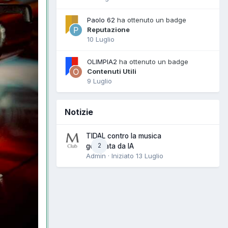
Paolo 62
ha ottenuto un badge
Reputazione
10 Luglio
OLIMPIA2
ha ottenuto un badge
Contenuti Utili
9 Luglio
Notizie
TIDAL contro la musica
2
generata da IA
Admin · Iniziato
13 Luglio